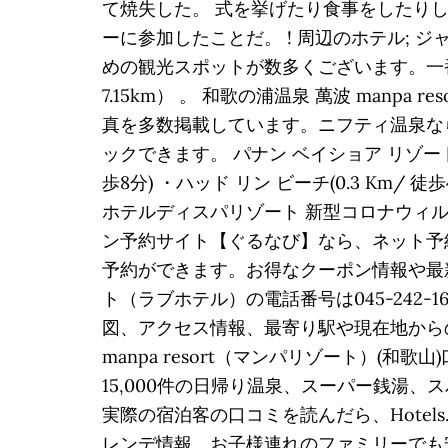
て焼失した。 式を挙げたり食事をしたりし
ーに参加したことだ。 ! 周辺のホテル; ジ
めの観光スポットが数多くございます。一番の
7.15km） 。 和歌の浦温泉 萬波 man
真を多数掲載しています。ニフティ温泉なら
ックできます。 パナン ベイショア リゾート周辺
歩8分) ・ハッド リン ビーチ(0.3 Km/ 
ホテルディスパリゾート 新型コロナウィ
ン予約サイト【ぐるなび】なら、ネット予
予約ができます。お得なクーポン情報や最
ト（ラブホテル）の電話番号は045-242
図、アクセス情報、最寄り駅や現在地からの
manpa resort（マンパリゾート）
15,000件の日帰り温泉、スーパー銭湯
実際の宿泊客の口コミを読んだら、Hotel
レンデ情報。お子様連れのファミリーでも