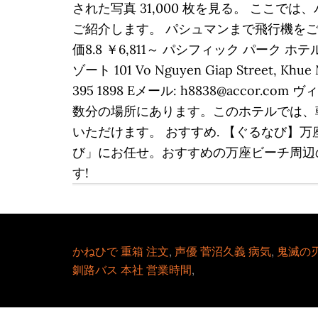
された写真 31,000 枚を見る。 こ
ご紹介します。 パシュマンまで飛行機をご利用
価8.8 ￥6,811～ パシフィック パーク
ゾート 101 Vo Nguyen Giap Street, Khue M
395 1898 Eメール: h8838@acco
数分の場所にあります。このホテルでは、朝
いただけます。 おすすめ. 【ぐるなび
び」にお任せ。おすすめの万座ビーチ周辺
す!
かねひで 重箱 注文
,
声優 菅沼久義 病気
,
鬼滅の刃
釧路バス 本社 営業時間
,