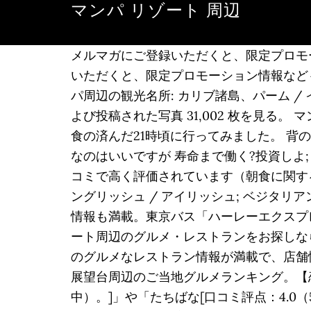
マンパ リゾート 周辺
メルマガにご登録いただくと、限定プロモーシ
いただくと、限定プロモーション情報なども
パ周辺の観光名所: カリブ諸島、パーム / 
よび投稿された写真 31,002 枚を見る。 マ
食の済んだ21時頃に行ってみました。 
なのはいいですが 寿命まで働く?投資しよ;
コミで高く評価されています（朝食に関する
ングリッシュ / アイリッシュ; ベジタ
情報も満載。東京バス「ハーレーエクスプ
ート周辺のグルメ・レストランをお探しな
のグルメなレストラン情報が満載で、店舗
展望台周辺のご当地グルメランキング。【恋
中）。]」や「たちばな[口コミ評点：4.