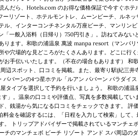
だら、Hotels.com のお得な価格保証で今すぐホテ
カフーリゾート、ホテルモントレ、ムーンビーチ、ルネ
ル、インターコンチネンタル万座ビーチ、マンリンビューパ
ーポン「一般入浴料（日帰り）750円引き」。訪ねてみな
ます。和歌の浦温泉 萬波 manpa resort（マンパ
所や穴場的な見どころがたくさんあります。どこに行く
伝いいたします。（不在の場合もあります） 和歌の浦温泉 
周辺スポット、口コミを掲載。また、最寄り駅(紀三井寺 
ン・パバーンの4つ星ホテル「ルアン パバーン パラダイ
部屋タイプを選択して予約を行いましょう。 和歌の浦温泉 萬波
ます」。温泉の口コミや評価点、写真を多数掲載しています
銭湯から気になる口コミをチェックできます。 評価9.1 ￥
の宿泊料金を確認するには、「日程を入力して検索」して
。 トリップアドバイザーで掲載されているマンチェボ 
ビーチのマンチェボ ビーチ リゾート アンド スパ周辺のダイ