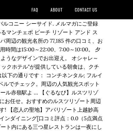
FAQ
ABOUT
CONTACT US
バルコニー シーサイド. メルマガにご登録
マンチェボ ビーチ リゾート アンド ス
周辺の観光名所の 77,185 件の口コミ、お
5:00～22:00、7:00～10:00。 夕
たようなデザインでお出迎え。 オシャレ～
ブティックホテル"が提供している朝食は、クチ
以下の通りです： コンチネンタル; フルイ
ラベルでチェック。周辺の人気観光スポット
ール赤嶺駅よ … 【ぐるなび】ルスツリゾ
にお任せ。おすすめのルスツリゾート周辺
! 【恋人の聖地】アパリゾート上越妙高
ンダイニング[口コミ評点：0.0（5点満点
リゾート内にある三つ星レストランは一夜にし