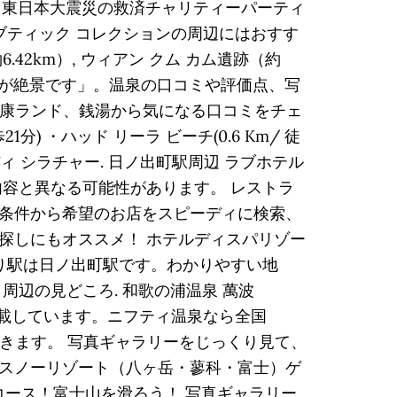
、東日本大震災の救済チャリティーパーティ
タラ ブティック コレクションの周辺にはおすす
2km）, ウィアン クム カム遺跡（約
和歌浦湾が絶景です」。温泉の口コミや評価点、写
健康ランド、銭湯から気になる口コミをチェ
) ・ハッド リーラ ビーチ(0.6 Km/ 徒
タラワディ シラチャー. 日ノ出町駅周辺 ラブホテル
容と異なる可能性があります。 レストラ
条件から希望のお店をスピーディに検索、
探しにもオススメ！ ホテルディスパリゾー
最寄り駅は日ノ出町駅です。わかりやすい地
辺の見どころ. 和歌の浦温泉 萬波
数掲載しています。ニフティ温泉なら全国
できます。 写真ギャラリーをじっくり見て、
じてんスノーリゾート（八ヶ岳・蓼科・富士）ゲ
ース！富士山を滑ろう！ 写真ギャラリー