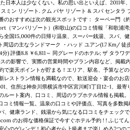
た日本人は少なくない。私の思い出といえば、2011年
ャスミン リゾート. クム パヤ リゾート & スパ セン
おすすめは次の観光スポットです： ターペー門（約6.4
pa resort（マンパリゾート）(和歌山)の口コミ情報「
全国15,000件の日帰り温泉、スーパー銭湯、スパ、
の主なランドマーク ・ハッド ユアン(1.7 Km/ 徒歩21分
徒歩4分) 評価8.8 ￥6,811～ 同グレードのホテル; ザ 
ルスの影響で、実際の営業時間やプラン内容など、掲載内
約で楽天ポイントが貯まる！エリア、駅名、予算などの
新レストラン情報も満載なので、歓送迎会・宴会のお店
-1601、住所は神奈川県横浜市中区宮川町1丁目12−1、
ルート案内、口コミ、周辺のラブホテル情報も掲載。 周
(和歌山)口コミ情報一覧。温泉の口コミや評価点、写真を多
、スパ、健康ランド、銭湯から気になる口コミをチェック
s.com のお得な価格保証で今すぐホテル予約 ! ! ふ
安心のゲレンデ！初心者から上級者まで楽しめる7つのコ