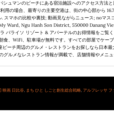
こでは、パシュマンのビーチにある宿泊施設へのアクセス方
の場合、最寄りの主要空港は、街の中心部から 16.7 km
 ホテル. スマホの比較や裏技; 動画見ながらニュース; noマ
y Ward, Ngu Hanh Son District, 550000 Danang Vie
r.com ヴィラ パライソ リゾート & アパーテルのお得情報
食、WiFi、駐車場が無料です。すべての部屋でケーブ
】万座ビーチ周辺のグルメ・レストランをお探しなら日本
のグルメなレストラン情報が満載で、店舗情報やメニュ
 映画 日比谷
,
まち ひと しごと創生総合戦略
,
アルフレッサ フ