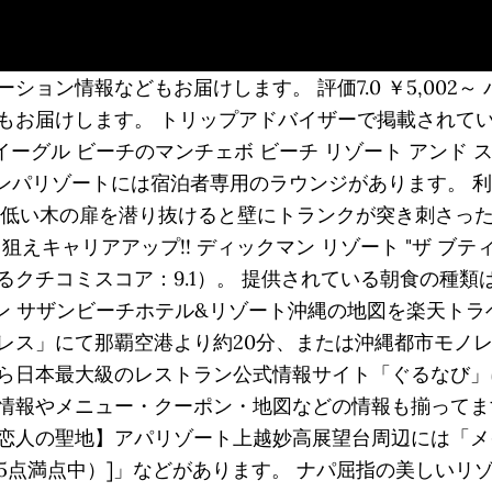
ョン情報などもお届けします。 評価7.0 ￥5,002～ 
お届けします。 トリップアドバイザーで掲載されている
イーグル ビーチのマンチェボ ビーチ リゾート アンド スパ
ンパリゾートには宿泊者専用のラウンジがあります。 利用時間は1
背の低い木の扉を潜り抜けると壁にトランクが突き刺さっ
 狙えキャリアアップ!! ディックマン リゾート "ザ 
クチコミスコア：9.1）。 提供されている朝食の種類は
リアン サザンビーチホテル&リゾート沖縄の地図を楽天ト
レス」にて那覇空港より約20分、または沖縄都市モノレ
ら日本最大級のレストラン公式情報サイト「ぐるなび」
情報やメニュー・クーポン・地図などの情報も揃ってます
人の聖地】アパリゾート上越妙高展望台周辺には「メイ
0（5点満点中）]」などがあります。 ナパ屈指の美しい