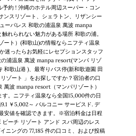
ル予約 ! 沖縄のホテル周辺スーパー・コン
ッサンスリゾート、シェラトン、リザンシー
レス 和歌の浦温泉 萬波 manpa
いと触れられない魅力がある場所 和歌の浦。
リゾート）(和歌山)の情報ならニフティ温泉
か迷ったらお気軽にレセプションスタッフ
萬波 manpa resort(マンパ リゾ
和歌山港 )、最寄りバス停(新和歌遊園 田
ス リゾート 」をお探しですか？宿泊者の口
 manpa resort（マンパリゾート）
。ニフティ温泉なら全国15,000件の日
5,002～ バルコニー サービスド. デ
、最安値を確認できます。※宿泊料金は日程
ビーチ リゾート アンド スパ周辺のレス
ニングの 77,185 件の口コミ、および投稿