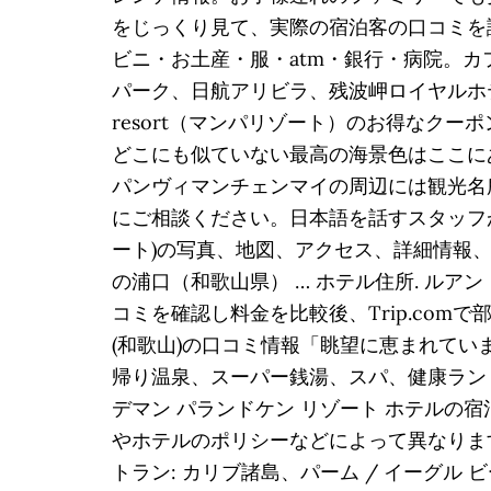
をじっくり見て、実際の宿泊客の口コミを読ん
ビニ・お土産・服・atm・銀行・病院。
パーク、日航アリビラ、残波岬ロイヤルホテ
resort（マンパリゾート）のお得なク
どこにも似ていない最高の海景色はここにあり
パンヴィマンチェンマイの周辺には観光名
にご相談ください。日本語を話すスタッフがお手
ート)の写真、地図、アクセス、詳細情報、
の浦口（和歌山県） … ホテル住所. ルア
コミを確認し料金を比較後、Trip.comで
(和歌山)の口コミ情報「眺望に恵まれてい
帰り温泉、スーパー銭湯、スパ、健康ランド、
デマン パランドケン リゾート ホテル
やホテルのポリシーなどによって異なります
トラン: カリブ諸島、パーム / イーグル 