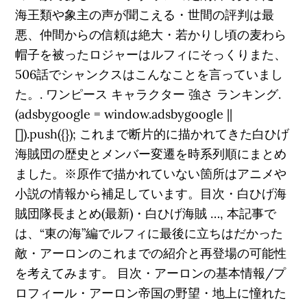
海王類や象主の声が聞こえる・世間の評判は最
悪、仲間からの信頼は絶大・若かりし頃の麦わら
帽子を被ったロジャーはルフィにそっくりまた、
506話でシャンクスはこんなことを言っていまし
た。. ワンピース キャラクター 強さ ランキング.
(adsbygoogle = window.adsbygoogle ||
[]).push({}); これまで断片的に描かれてきた白ひげ
海賊団の歴史とメンバー変遷を時系列順にまとめ
ました。※原作で描かれていない箇所はアニメや
小説の情報から補足しています。目次・白ひげ海
賊団隊長まとめ(最新)・白ひげ海賊 …, 本記事で
は、“東の海”編でルフィに最後に立ちはだかった
敵・アーロンのこれまでの紹介と再登場の可能性
を考えてみます。 目次・アーロンの基本情報/プ
ロフィール・アーロン帝国の野望・地上に憧れた