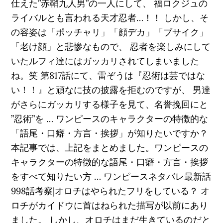
仕えた”赤鞘九人男”の一人にして、 福ロクジュの
ライバルとも言われる天才忍者…！！ しかし、そ
の容姿は「ポッチャリ」「顔デカ」「ブサイク」
「老け顔」と悲惨なもので、 忍者を楽しみにして
いたルフィ達にはガッカリされてしまいました
ね。笑 第817話にて、雷ぞうは『忍術は芸ではな
い！！』と頑なに技の披露を拒むのですが、 男達
がさらにガッカリする様子を見て、名誉挽回にと
”忍術”を … ワンピースのキャラクターの特徴的な
「語尾・口癖・方言・挨拶」が知りたいですか？
本記事では、上記をまとめました。ワンピースの
キャラクターの特徴的な語尾・口癖・方言・挨拶
をすべて知りたい方 … ワンピースネタバレ最新話
998話考察|オロチはやられたフリをしている？ オ
ロチがカイドウに首はねられた描写が以前にあり
ました。 しかし、オロチはまだ生きているのだと