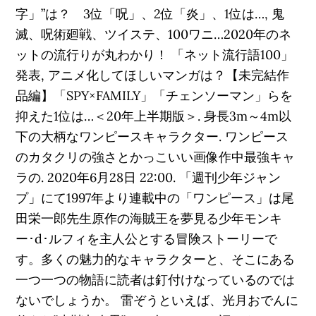
字」”は？ 3位「呪」、2位「炎」、1位は…, 鬼
滅、呪術廻戦、ツイステ、100ワニ…2020年のネ
ットの流行りが丸わかり！ 「ネット流行語100」
発表, アニメ化してほしいマンガは？【未完結作
品編】「SPY×FAMILY」「チェンソーマン」らを
抑えた1位は…＜20年上半期版＞. 身長3m～4m以
下の大柄なワンピースキャラクター. ワンピース
のカタクリの強さとかっこいい画像作中最強キャ
ラの. 2020年6月28日 22:00. 「週刊少年ジャン
プ」にて1997年より連載中の「ワンピース」は尾
田栄一郎先生原作の海賊王を夢見る少年モンキ
ー･d･ルフィを主人公とする冒険ストーリーで
す。多くの魅力的なキャラクターと、そこにある
一つ一つの物語に読者は釘付けなっているのでは
ないでしょうか。 雷ぞうといえば、光月おでんに