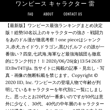
ワンピース キャラクター 雷
FAQ
ABOUT
CONTACT US
【最新版】ワンピース最強ランキングまとめ決定
版！総勢50名以上のキャラクターの強さ・戦闘力
をあのドル漫が徹底考察！one pieceはシャンク
ス,赤犬,カイドウ,ドラゴン,黒ひげ,ルフィの誰が一
番強い？四皇,七武海,海軍など最強海賊団も徹底
的にランク付け！ 1: 2020/06/26(金) 13:54:26.97
ID:BwT4TijIa. 当サイトに掲載の記事・見出し・写
真・画像の無断転載を禁じます。Copyright ©
2020 IID, Inc. ワンピースの登場人物で年齢が判
明しているキャラクターを年代別に一覧にしまし
た。思ったとお20代が一番多いのですが10代は意
外に少なく、30代、40代の中年層のキャラクター