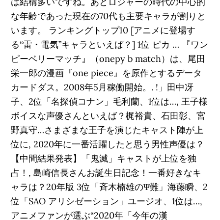
は結構多いですね。あとロジャーの時代の中心的
な年齢であった現在の70代も主要キャラが割りと
います。 ランキングトップ10 [アニメに登場す
る“雷・電気”キャラといえば？] 1位 ピカ … 『ワン
ピーベリーマッチ』（onepy b match）は、尾田
栄一郎の漫画『one piece』を原作とするデータ
カードダス。2008年5月稼働開始。. !」田中冴
子、2位「名探偵コナン」毛利蘭、1位は…, 王子様
ボイスな声優さんといえば？梶裕貴、石田彰、宮
野真守…さまざまな王子を演じたキャスト陣が上
位に, 2020年に一番活躍したと思う男性声優は？
【中間結果発表】「鬼滅」キャストが上位を独
占！, 島崎信長さんお誕生日記念！一番好きなキ
ャラは？20年版 3位「斉木楠雄のΨ難」海藤瞬、2
位「SAO アリシゼーション」ユージオ、1位は…,
アニメファンが選ぶ“2020年「今年の漢