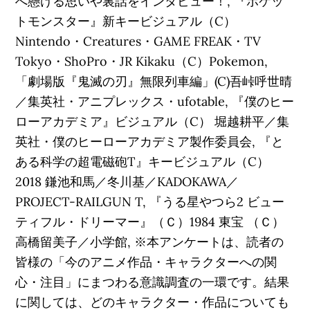
へ懸ける思いや裏話をインタビュー！, 『ポケッ
トモンスター』新キービジュアル（C）
Nintendo・Creatures・GAME FREAK・TV
Tokyo・ShoPro・JR Kikaku（C）Pokemon,
「劇場版『鬼滅の刃』無限列車編」(C)吾峠呼世晴
／集英社・アニプレックス・ufotable, 『僕のヒー
ローアカデミア』ビジュアル（C） 堀越耕平／集
英社・僕のヒーローアカデミア製作委員会, 『と
ある科学の超電磁砲T』キービジュアル（C）
2018 鎌池和馬／冬川基／KADOKAWA／
PROJECT-RAILGUN T, 『うる星やつら2 ビュー
ティフル・ドリーマー』（Ｃ）1984 東宝 （Ｃ）
高橋留美子／小学館, ※本アンケートは、読者の
皆様の「今のアニメ作品・キャラクターへの関
心・注目」にまつわる意識調査の一環です。結果
に関しては、どのキャラクター・作品についても