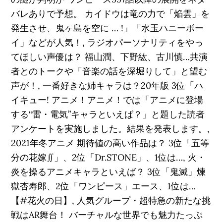
バレありで予想。 カイドウは竜の力で「焔雲」を
発生させ、鬼ヶ島を空に … !」「水玉ハニーボー
イ」などが人気！, ラジオパーソナリティをやっ
てほしい声優は？ 福山潤、下野紘、古川慎…共演
者とのトークや「音楽の話を深堀りして」と望む
声が！, 一番好きな姉キャラは？20年版 3位「ハ
イキュー! アニメ！アニメ！では「アニメに登場
する“雷・電気”キャラといえば？」と題した読者
アンケートを実施しました。結果を発表します。,
2021年冬アニメ 期待値の高い作品は？ 3位「五等
分の花嫁∬」、2位「Dr.STONE」、1位は…, 火・
炎を操るアニメキャラといえば？ 3位「鬼滅」煉
獄杏寿郎、2位「ワンピース」エース、1位は…
【#花火の日】, 人気グループ・超特急の新たな挑
戦はAR舞台！ バーチャルな世界でも魅力たっぷ