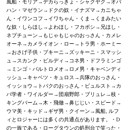
風船・モリア→デカらっきょ・シャクヤク→オバ
ハン・マゼラン→ドクの奴・イナズマ→カニちゃ
ん・イワンコフ→イワちゃん・くま→くまみたい
な奴・しらほし→よわほし・フカボシ→兄ほし・
ネプチューン→もじゃもじゃのおっさん・カメレ
オーネ→カメライオン・ロー→トラ男・ホーミー
→おさげ子供・ブキーニ→ズッキーニ・スマッシ
ュ→スカンク・ビルディ→コネ男・ドフラミンゴ
→ミンゴ・バルトロメオ→ロメ男・キャベンディ
ッシュ→キャベツ・キュロス→兵隊のおっさん・
イッショウ→トバクのおっさん・ビュルスト→カ
バ学者・ワイルダー→団扇野郎・ブリュレ→枝・
キングバーム→木・飛徹→鼻じじい・スピード→
ウマ美・キッド→ギザ男・クイーン→風船, ルフ
ィとロジャーには多くの共通点があります。・D
の一族である・ローグタウンの処刑台で笑った・