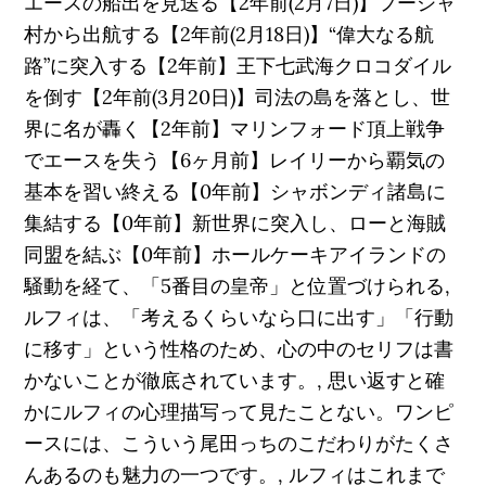
エースの船出を見送る【2年前(2月7日)】フーシャ
村から出航する【2年前(2月18日)】“偉大なる航
路”に突入する【2年前】王下七武海クロコダイル
を倒す【2年前(3月20日)】司法の島を落とし、世
界に名が轟く【2年前】マリンフォード頂上戦争
でエースを失う【6ヶ月前】レイリーから覇気の
基本を習い終える【0年前】シャボンディ諸島に
集結する【0年前】新世界に突入し、ローと海賊
同盟を結ぶ【0年前】ホールケーキアイランドの
騒動を経て、「5番目の皇帝」と位置づけられる,
ルフィは、「考えるくらいなら口に出す」「行動
に移す」という性格のため、心の中のセリフは書
かないことが徹底されています。, 思い返すと確
かにルフィの心理描写って見たことない。ワンピ
ースには、こういう尾田っちのこだわりがたくさ
んあるのも魅力の一つです。, ルフィはこれまで