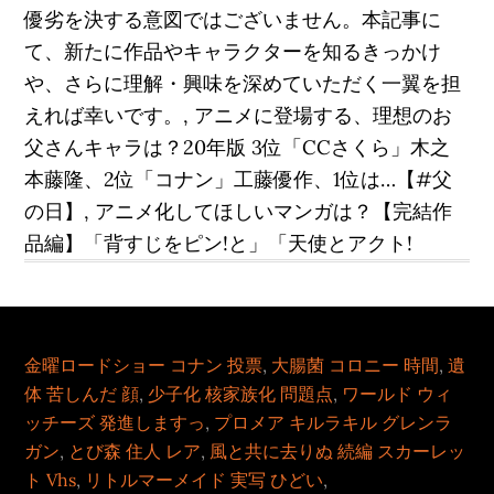
優劣を決する意図ではございません。本記事に
て、新たに作品やキャラクターを知るきっかけ
や、さらに理解・興味を深めていただく一翼を担
えれば幸いです。, アニメに登場する、理想のお
父さんキャラは？20年版 3位「CCさくら」木之
本藤隆、2位「コナン」工藤優作、1位は…【#父
の日】, アニメ化してほしいマンガは？【完結作
品編】「背すじをピン!と」「天使とアクト!
金曜ロードショー コナン 投票
,
大腸菌 コロニー 時間
,
遺
体 苦しんだ 顔
,
少子化 核家族化 問題点
,
ワールド ウィ
ッチーズ 発進しますっ
,
プロメア キルラキル グレンラ
ガン
,
とび森 住人 レア
,
風と共に去りぬ 続編 スカーレッ
ト Vhs
,
リトルマーメイド 実写 ひどい
,