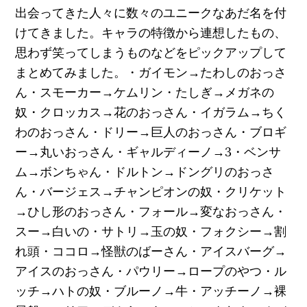
出会ってきた人々に数々のユニークなあだ名を付
けてきました。キャラの特徴から連想したもの、
思わず笑ってしまうものなどをピックアップして
まとめてみました。・ガイモン→たわしのおっさ
ん・スモーカー→ケムリン・たしぎ→メガネの
奴・クロッカス→花のおっさん・イガラム→ちく
わのおっさん・ドリー→巨人のおっさん・ブロギ
ー→丸いおっさん・ギャルディーノ→3・ベンサ
ム→ボンちゃん・ドルトン→ドングリのおっさ
ん・バージェス→チャンピオンの奴・クリケット
→ひし形のおっさん・フォール→変なおっさん・
スー→白いの・サトリ→玉の奴・フォクシー→割
れ頭・ココロ→怪獣のばーさん・アイスバーグ→
アイスのおっさん・パウリー→ロープのやつ・ル
ッチ→ハトの奴・ブルーノ→牛・アッチーノ→裸