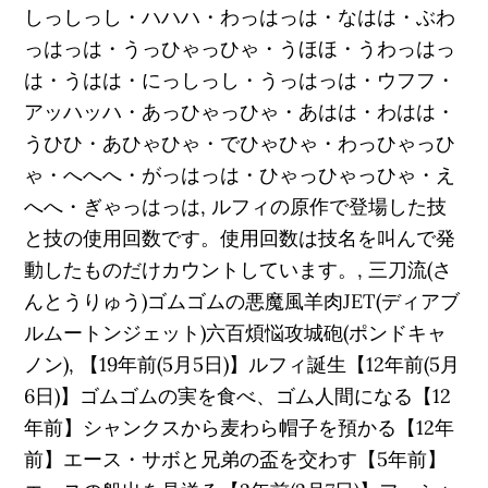
しっしっし・ハハハ・わっはっは・なはは・ぶわ
っはっは・うっひゃっひゃ・うほほ・うわっはっ
は・うはは・にっしっし・うっはっは・ウフフ・
アッハッハ・あっひゃっひゃ・あはは・わはは・
うひひ・あひゃひゃ・でひゃひゃ・わっひゃっひ
ゃ・へへへ・がっはっは・ひゃっひゃっひゃ・え
へへ・ぎゃっはっは, ルフィの原作で登場した技
と技の使用回数です。使用回数は技名を叫んで発
動したものだけカウントしています。, 三刀流(さ
んとうりゅう)ゴムゴムの悪魔風羊肉JET(ディアブ
ルムートンジェット)六百煩悩攻城砲(ポンドキャ
ノン), 【19年前(5月5日)】ルフィ誕生【12年前(5月
6日)】ゴムゴムの実を食べ、ゴム人間になる【12
年前】シャンクスから麦わら帽子を預かる【12年
前】エース・サボと兄弟の盃を交わす【5年前】