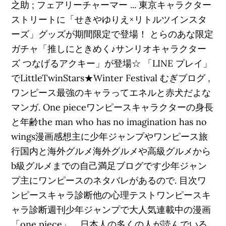
之助 ; フェアリーチャーマー ... 東京キャラクター
ストリートに「せきやゆりえ×リトルツインスタ
ーズ」グッズが期間限定で登場！ とらのあな限定
ガチャ「推しにときめく♪サンリオキャラクター
ズ つなげるアクキー」が登場☆ 「LINE プレイ」
でLittleTwinStars★Winter Festival むぎブログ ,
ワンピース最強のキャラってエネルと赤犬だよな
マンガ. One pieceワンピースキャラクターの身長
と年齢the man who has no imagination has no
wings漫画感想主に少年ジャンプやワンピース旅
行国内と海外グルメ海外グルメや高級グルメから
b級グルメまでの自己満足ブログです少年ジャン
プ主にワンピースのネタバレがあるので. 目次ワ
ンピースキャラ診断他の心理テストワンピースキ
ャラ診断週刊少年ジャンプで大人気連載中の漫画
「one piece」。日本人の多くの人が読んでいる