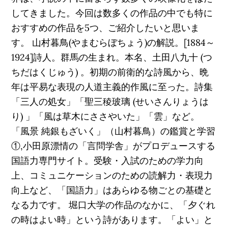
してきました。今回は数多くの作品の中でも特に
おすすめの作品を5つ、ご紹介したいと思いま
す。 山村暮鳥(やまむらぼちょう)の解説。[1884～
1924]詩人。群馬の生まれ。本名、土田八九十 (つ
ちだはくじゅう) 。初期の前衛的な詩風から、晩
年は平易な表現の人道主義的作風に至った。詩集
「三人の処女」「聖三稜玻璃 (せいさんりょうは
り) 」「風は草木にささやいた」「雲」など。
「風景 純銀もざいく」（山村暮鳥）の鑑賞と学習
①,小田原漂情の「言問学舎」がプロデュースする
国語力専門サイト。受験・入試のための学力向
上、コミュニケーションのための読解力・表現力
向上など、「国語力」はあらゆる物ごとの基礎と
なる力です。 堀口大学の作品のなかに、「夕ぐれ
の時はよい時」という詩があります。「よい」と