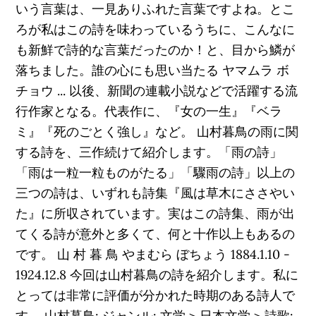
いう言葉は、一見ありふれた言葉ですよね。とこ
ろが私はこの詩を味わっているうちに、こんなに
も新鮮で詩的な言葉だったのか！と、目から鱗が
落ちました。誰の心にも思い当たる ヤマムラ ボ
チョウ ... 以後、新聞の連載小説などで活躍する流
行作家となる。代表作に、『女の一生』『ベラ
ミ』『死のごとく強し』など。 山村暮鳥の雨に関
する詩を、三作続けて紹介します。「雨の詩」
「雨は一粒一粒ものがたる」「驟雨の詩」以上の
三つの詩は、いずれも詩集『風は草木にささやい
た』に所収されています。実はこの詩集、雨が出
てくる詩が意外と多くて、何と十作以上もあるの
です。 山 村 暮 鳥 やまむら ぼちょう 1884.1.10 -
1924.12.8 今回は山村暮鳥の詩を紹介します。私に
とっては非常に評価が分かれた時期のある詩人で
す。 山村暮鳥: ジャンル: 文学 > 日本文学 > 詩歌: