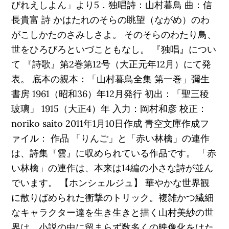
びれえしよん」より5．独唱詩：山村暮鳥 曲：信
長貴富 詩 かはたれのそらの眺望（ながめ）のわ
がこしかたのさみしさよ。 そのそらのわたり鳥、
世をひろびろといづこともなし。 『独唱』につい
て 『詩歌』第2巻第12号（大正元年12月）にて発
表。 底本の親本：「山村暮鳥全集 第一巻」彌生
書房 1961（昭和36）年12月発行 初出：「聖三稜
玻璃」 1915（大正4）年 入力：岡村和彦 校正：
noriko saito 2011年1月10日作成 青空文庫作成フ
ァイル： 作品 「りんご」と「赤い林檎」の連作
は、詩集『雲』に収められている作品です。 「赤
い林檎」の連作は、本来は14編の小さな詩が並ん
でいます。 【ホンシェルジュ】 華やかな世界観
に散りばめられた衝撃のトリック。複雑かつ繊細
なキャラクター達を生き生きと描く山村美紗の世
界は、小説の中に留まらず数多くの映像化をはた