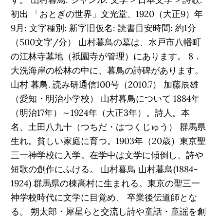
初出 「おとぎの世界」文光堂、1920（大正9）年
9月: 文字種別: 新字旧仮名: 読書目安時間: 約1分
（500文字/分） 山村暮鳥の墓は、水戸市八幡町
の江林寺墓地（祇園寺が管理）にあります。 8．
大洗海岸の松林の中に、暮鳥の詩碑があります。
山村 暮鳥. 読み研通信100号（2010.7） 加藤辰雄
（愛知・明治小学校） 山村暮鳥について 1884年
（明治17年）～1924年（大正3年）。詩人。本
名、土田八九十（つちだ・はつくじゅう） 群馬県
生れ。貧しい家庭に育つ。1903年（20歳）東京聖
三一神学校に入学。在学中は文学に傾倒し、詩や
短歌の創作にふける。 山村暮鳥 山村暮鳥(1884-
1924) 群馬県の棟高村に生まれる。東京の聖三一
神学校時代に文学に目覚め、 卒業後伝道師とな
る。 朔太郎・犀星らと交流し詩や童話・童謡を創