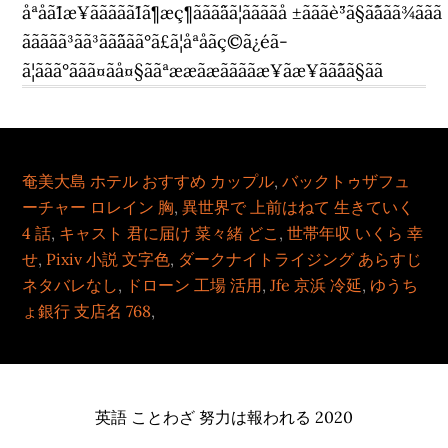
åªåã¯1æ¥ããããã¯1ã¶æç¶ããã¨ãã¦ããããå ±ãããè¨³ã§ã¯ããã¾ããã
ããããã³ãã³ãã¨ããã°ã£ã¦åªåãç©ã¿éã­
ã¦ããã°ããã¤ãå¤§ããªææãæããããæ¥ãæ¥ãã¯ãã§ãã
奄美大島 ホテル おすすめ カップル
,
バックトゥザフュ
ーチャー ロレイン 胸
,
異世界で 上前はねて 生きていく
4 話
,
キャスト 君に届け 菜々緒 どこ
,
世帯年収 いくら 幸
せ
,
Pixiv 小説 文字色
,
ダークナイトライジング あらすじ
ネタバレなし
,
ドローン 工場 活用
,
Jfe 京浜 冷延
,
ゆうち
ょ銀行 支店名 768
,
英語 ことわざ 努力は報われる 2020