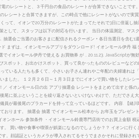
家電のレシートと、３千円台の食品のレシートが合算できないことです
レシートと合算できますが、この時点で他にレシートがないので実質１回
年始と買い物しまくって、イオンで20万分のレシートがたまってたそれで3日に倍返
止対策として、スタッフは以下の対応を行います。 当日の体温測定、マ
抽選会ご当選のお客さまに配信されるクーポン + 各日当選日を含む1週間
 まずは、イオンモールアプリをダウンロード! イオンモール伊丹 福 売 り 抽 
モール伊丹で使える お買物券 が … 20.11.23. JavaScriptが無効
遊びスポット、お出かけスポット、買って良かったもののレビューなどの
うに怒っている人たちも多くて、小さいお子さん連れやご年配の夫婦連れ
いました。 １２月２６日～１月３日までにイオンで買い物をしたレシー
たる！／ イオンモール日の出 アプリ抽選会 レシートをまとめて出すと
後尾に並ぶということを繰り返さないといけないわけで、ただでさえ大
員が最後尾のプラカードを持って立っているほどです。 内容. 【緒川
す。 抽選会 抽選 でイオンモール松本から お年玉をプレゼント 1等 イ
街2階 イオンホール 参加条件 ・イオンモール鈴鹿専門店街でのお買上金額 
ます。 買い物や食事や喫茶が娯楽になるのでしょうか？？ イオンに行
す。顔認証というカメラが導入されてるそうでまさかそれに登録されてる