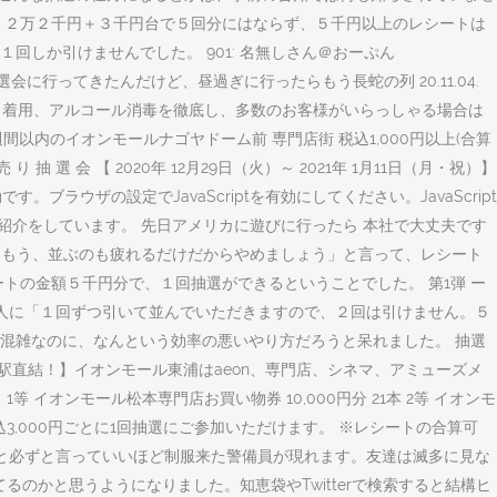
。２万２千円＋３千円台で５回分にはならず、５千円以上のレシートは
しか引けませんでした。 901: 名無しさん＠おーぷん
し抽選会に行ってきたんだけど、昼過ぎに行ったらもう長蛇の列 20.11.04.
スク着用、アルコール消毒を徹底し、多数のお客様がいらっしゃる場合は
以内のイオンモールナゴヤドーム前 専門店街 税込1,000円以上(合算
選 会 【 2020年 12月29日（火）～ 2021年 1月11日（月・祝）】
です。ブラウザの設定でJavaScriptを有効にしてください。JavaScript
紹介をしています。 先日アメリカに遊びに行ったら 本社で大丈夫です
は「もう、並ぶのも疲れるだけだからやめましょう」と言って、レシート
トの金額５千円分で、１回抽選ができるということでした。 第1弾 ー
係の人に「１回ずつ引いて並んでいただきますので、２回は引けません。５
混雑なのに、なんという効率の悪いやり方だろうと呆れました。 抽選
駅直結！】イオンモール東浦はaeon、専門店、シネマ、アミューズメ
オンモール松本専門店お買い物券 10,000円分 21本 2等 イオンモ
税込3,000円ごとに1回抽選にご参加いただけます。 ※レシートの合算可
くと必ずと言っていいほど制服来た警備員が現れます。友達は滅多に見な
のかと思うようになりました。知恵袋やTwitterで検索すると結構ヒ