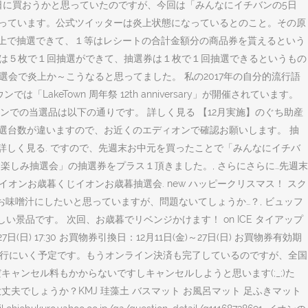
元をその日に買おうかと思っていたのですが、今回は「みんなにイチバンの5日
なっています。公式ツイッターは炎上状態になっているとのこと。その原
円以上で抽選できて、１等はレシートの合計金額分の商品券を貰えるという
助券は５枚で１回抽選ができて、抽選券は１枚で１回抽選できるというもの
選会で炎上か～こうなると思ってました。 私の2017年の自分的流行語
eTown 周年祭 12th anniversary」が開催されています。
ンでの当選品は以下の通りです。 詳しく見る 【12月実施】のぐち助産
て当選台数が違いますので、お近くのエディオンで確認お願いします。 抽
と 詳しく見る. ですので、先週末お中元を買ったことで「みんなにイチバ
楽しみ抽選会」の抽選券をプラス１頂きました。, さらにさらに…先週末
オンお歳暮くじイオンお歳暮抽選会. new ハッピークリスマス！ スク
ださい 夕食にお味噌汁にしたいと思っていますが、問題ないてしょうか…？, ビュッフ
品です。 次回、お歳暮でリベンジかけます！ on ICE タイアップ
 17:30 お買物券引換日：12月11日(金)～27日(日) お買物券有効期
2月28日に旅行にいく予定です。もうオンライン決済も完了しているのですが、全国
ャンセル料もかからないですしキャンセルしようと思います(;_;)た
丈夫でしょうか？KMJ 珪藻土 バスマット お風呂マット 足ふきマット