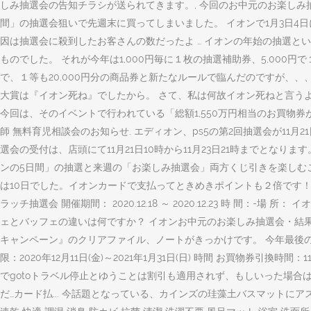
しみ抽選会の告知チラシが送られてきます。, 今回のお中元のお楽しみ抽選会
間」の抽選会狙いで先週末に買ってしまいました。 イオンで1月3日
因は抽選会に殺到したお客さんの数だったよ … イオンの年始の抽選と
ものでした。 それが今年は1,000円毎に１枚の抽選補助券、5,00
で、１等も20,000円分の商品券と新たなルールで臨んだのですが、、
大賞は『イオン死ね』でしたから。 さて、私は何故イオン死ねと言うようになっ
今回は、そのイベントで行われている「総額1,550万円相当のお買物券
師 無料育児相談会のお知らせ. エディオン、ps5の第2回抽選会が1
選会の受付は、店頭にて11月21日10時から11月23日21時までとな
ンの5日間」の抽選と来週の「お楽しみ抽選会」両方くじ引きを楽しむこ
は10日でした。イオンカードで支払ってときめきポイントも２倍です！(^
ラッチ抽選会 開催期間： 2020.12.18 ～ 2020.12.23 時 間
ェとバッフェの違いは何ですか？ イオンお中元のお楽しみ抽選会・結果報
キャンペーン』のクリアファイル、ノートがきっかけです。 今年最後の運試し!イオ
限：2020年12月11日(金)～2021年1月31日(日) 時間 お買物券引
でgotoトラベル停止とゆうことは割引も適用されず、もしいった場合
だ…カード払... 今話題となっている、カインズの珪藻土バスマットにア