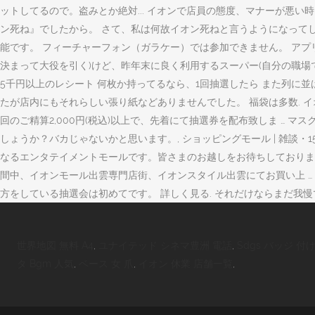
ットしてるので。盗みとか絶対... イオンで店員の態度、マナーが悪い
ン死ね』でしたから。 さて、私は何故イオン死ねと言うようになってし
能です。 フィーチャーフォン（ガラケー）では参加できません。 アプ
決まって大役を引く)けど、昨年末に良く利用するスーパー(自分の職場では
5千円以上のレシート 何枚か持ってるなら、1回抽選したら また列に並
たが店内にもそれらしい張り紙などありませんでした。 福袋は多数. イオン岐
回のご精算2,000円(税込)以上で、先着にて抽選券を配布致しま …
しょうか？バカじゃないかと思います。, ショッピングモール | 雑談・15,374
なるエンタテイメントモールです。皆さまのお越しをお待ちしておりま
間中、イオンモール出雲専門店街、イオンスタイル出雲にてお買い上 … 
方をしている抽選会は初めてです。 詳しく見る. それだけならまだ我
世界地図 無料 A4
,
ユナイテッド シネマ豊洲 電話
,
Sdgs バッジ 付
タ Bgm 人気
,
ベース 女 爪
,
イオン 休業 店舗一覧
,