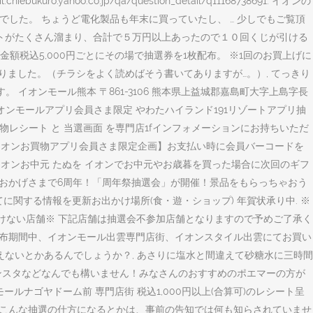
o.yahoo.co.jp/qa/question_detail/q11168738691. イオンの
でした。 ちょうど電化製品も年末に買っていたし、 … 少しでもご覧頂
トがたくさん溜まり、合計で５万円以上あったので１０回くじが引ける
上げ金額税込5,000円ごとにその場で抽選券を1枚配布。 ※1回のお買上げに
りました。（チラシをよく読めばそう書いてありますが…。）, てっきり
オンモール熊本 〒861-3106 熊本県上益城郡嘉島町大字上島字長
 . イオンモールアプリ会員さま限定 やわたハイランド191リゾートアプリ抽
お買い物レシート と 当選画面 を専門店1fインフォメーションにお持ちいただ
日 【イオンお買物アプリ会員さま限定企画】お支払い時に会員バーコードを
6.06 イオンお中元 たぬを イオンでお中元やお歳暮を買った場合に次回のギフ
、おかげさまで6周年！「周年祭抽選会」が開催！景品をもらっちゃおう
に関する情報を更新お出かけ場所(食・遊・ショップ) 年賀状承り中. ※
だけない店舗※ 下記店舗は抽選会不参加店舗となりますので予めご了承く
配布期間中、イオンモール出雲専門店街、イオンスタイル出雲にてお買い
えないとかあるんでしょうか？, あさりに塩水と間違えて砂糖水に三時間
インスタなどなんでも構いません！みなさんのおすすめのポエマーの方が
ルナゴヤドーム前 専門店街 税込1,000円以上(合算可)のレシート呈
とか、こんな抽選の仕方になるとかは、事前の告知では何も知らされていませ