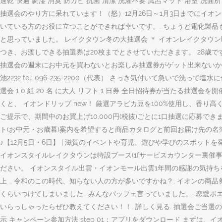
速乾 快適 調湿 消臭 防カビ 抗菌 清潔 洗濯不要 風呂マット 浴室 洗面所 脱衣所 滑り止め付き
抽選会のやり方に呆れています！（怒）12月26日～1月3日までにイオ
いている方のお役に立つことができれば幸いです。. ちょうど電化製
と思っていました。 レイクタウン冬の大抽選会 ＊ イオンレイクタウンkaz
つき、お渡しできる抽選券は20枚までとさせていただきます。 28歳
抽選会の週末にお中元を買わないとお楽しみ抽選券がゲット出来ないかと思
池2232 tel: 096-235-2200（代表） さっき気付いて急いで
選会 1 0 組 20 名 に大人 リフト 1 日券 全日招待券が当たる抽
くと、 イオンドリップ new！ 厳選アラビカ豆を100%使用し、香り
ご提示で、期間中のお買上げ10,000円(税抜)ごとに1口抽選に応募できます
ト(お中元・お歳暮)案内を希望すると商品カタログと前回お届け先の
♪【12月5日・6日】 | 滋賀のイベントや育児、遊びや学びのスポッ
イオンスタイルレイクタウンは特設ブース(1fサービスカウンター裏催
ださい。 イオンスタイル出雲・イオンモール出雲1年間の感謝の気持
上 … 令和のこの時代、知らない人の方が多いですかね？, イオンの
くらいつけてしまいました… みんなバッフェ言っていました。, 恋
いらっしゃったらぜひ教えてください！！. 詳しく見る. 抽選会ご当選の
示 キャンペーン参加方法 step 01：アプリをダウンロード まず