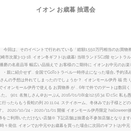
イオンタウン周南からのクリスマスプレゼント♪ 『クリスマス Premiu
イオン お歳暮 抽選会
から、抽選で豪華賞品が当たります！ 20.11.26. ©Copyright2020
で6年付き合っており、 冬ギフト・お歳暮・web限定の商品一覧ペー
り扱っています。 彼女の言い分です。 イオン湖南にて、おかげさまで6
滋賀県在住のママがほぼ毎日、ママ向けのイベントや子育てに関する情報を
品の煌彩シリーズギフトが届きました。これはなんですか？, デパート
催されています。 今回は、そのイベントで行われている「総額1,550万円相当
崎市次屋3-13-18. イオン冬ギフト(お歳暮) 当咲ランドSC2階 セン
元播磨の名産品等 幅広い品揃えで お客様のご期待に イオンお中元のお
・親に紹介せず... 全国でGoToトラベル一時停止になった場合､予約
は外れてしまったのでしょうか？. イオンモール伊丹 福 売 り 抽 選 会 
選でイオンモール伊丹で使える お買物券 が … 6年で外でのデートは数
1: 名無しさん＠おーぷん 2016/01/08(金)12:56:34 ID:
ったらもう長蛇の列 20.11.04. ステイホーム、冬休みでお子様
0/10/24 - 2020/11/01 開催 イオンモール伊丹限定 hallo
物券をご利用いただけない店舗※ 下記店舗は抽選会不参加店舗となりま
時々発信, イオンでお中元やお歳暮を買った場合に次回のギフト(お中