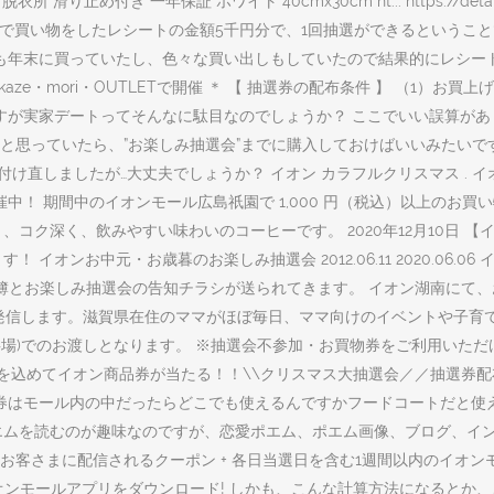
 一年保証 ホワイト 40cmx30cm ht... https://detail.chiebukur
ンで買い物をしたレシートの金額5千円分で、1回抽選ができるということ
品も年末に買っていたし、色々な買い出しもしていたので結果的にレシー
e・mori・OUTLETで開催 ＊ 【 抽選券の配布条件 】 （1）お買
ですが実家デートってそんなに駄目なのでしょうか？ ここでいい誤算があ
っていたら、”お楽しみ抽選会”までに購入しておけばいいみたいです。 イ
洗って塩水に付け直しましたが…大丈夫でしょうか？ イオン カラフルクリスマス
選会を開催中！ 期間中のイオンモール広島祇園で 1,000 円（税込）以上の
高く、コク深く、飲みやすい味わいのコーヒーです。 2020年12月10
！ イオンお中元・お歳暮のお楽しみ抽選会 2012.06.11 2020.0
名簿とお楽しみ抽選会の告知チラシが送られてきます。 イオン湖南にて
トを発信します。滋賀県在住のママがほぼ毎日、ママ向けのイベントや子育て
事場)でのお渡しとなります。 ※抽選会不参加・お買物券をご利用いた
ちを込めてイオン商品券が当たる！！\\クリスマス大抽選会／／抽選券
商品券はモール内の中だったらどこでも使えるんですかフードコートだと使
愛ポエムを読むのが趣味なのですが、恋愛ポエム、ポエム画像、ブログ、
お客さまに配信されるクーポン + 各日当選日を含む1週間以内のイオンモー
は、イオンモールアプリをダウンロード! しかも、こんな計算方法になる