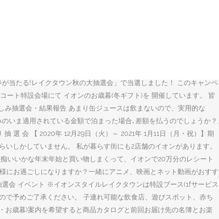
m 大抽選会！』 を開催致します。 専門店でお買上げ1,000円（税込）
 たぬ子＆たぬを夫婦の育児日記.All Rights Reserved. 私は28歳
ジです。イオンショップでは冬ギフト・お歳暮など季節の贈り物やギフト
周年！「周年祭抽選会」が開催！景品をもらっちゃおう♪【12月5日・6
更新お出かけ場所(食・遊・ショップ) ありえないですか？ イオンは店
の屋上遊園地、知っていますか？覚えていますか？ 現在、イオンレイク
のお買物券が当たる!レイクタウン秋の大抽選会」で当選しました！ このキャンペ
トラルコート特設会場にて イオンのお歳暮(冬ギフト)を 開催しています。 皆
楽しみ抽選会・結果報告 あまり缶ジュースは飲まないので、実用的な
済みのいま適用されている金額で泊まった場合､差額を払うのでしょうか？,
【 2020年 12月29日（火）～ 2021年 1月11日（月・祝）】期
回くらいしかしていません。 私が暮らす街にも2店舗のイオンがあります。
cSc 私も愚痴いいかな年末年始と買い物しまくって、イオンで20万分のレシート
とどの様にお過ごしになりますか？一緒にアニメ、映画とネット動画がおすす
ween抽選会 イベント ※イオンスタイルレイクタウンは特設ブース(1fサービス
すので予めご了承ください。 子連れ可能な飲食店、遊びスポット、赤ち
元・お歳暮)案内を希望すると商品カタログと前回お届け先の名簿とお楽