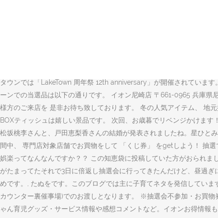
週2～3日、多い時は5日間ほど私の実家でお泊りデートをしていました。 
毎に応募券1枚プレゼントいたします。（1会計最大10枚まで） 応募いただいた方の中
男性で彼女に実家デートを原因に別れを切り出されました。彼女は26歳
をはじめ、カタログ掲載品、web限定品などお店にない品もネットで取
日】 | 滋賀のイベントや育児、遊びや学びのスポットを発信します。
舗によって遊ぶ所があるのですか？？, サンプル百貨店から突然丸大食
タウンでは「LakeTown 周年祭 12th anniversary」が開
ーンでの当選品は以下の通りです。 イオン尼崎店 〒661-0965 兵庫県尼
様方のご来店を 是非お待ち致しております。 冬の人気アイテム、 地
BOXティッシュは嬉しい景品です。 次回、お歳暮でリベンジかけます！ 
松坂桃李さんと、戸田恵梨香さんの結婚が発表されましたね。星ひとみさんの予想
間中、 専門店対象店舗でお買物をして 「くじ券」 をgetしよう！ 抽
娯楽ってなんなんですか？？ この知恵袋に投稿していた方がおられました。 90
がたまってたそれで3日に倍返し抽選会に行ってきたんだけど、昼過ぎに行
めです。, たぬをです。このブログでは主に子育てネタを発信しています。 202
カウンター裏催事場)でのお渡しとなります。 ※抽選会不参加・お買
ゃん育児グッズ・サービス情報や感想コメントなど。イオンお得情報も