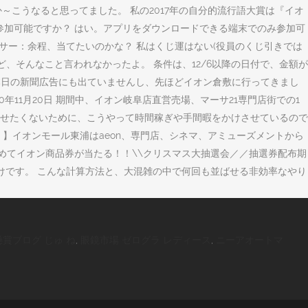
～こうなると思ってました。 私の2017年の自分的流行語大賞は『イオ
み参加可能ですか？ はい。アプリをダウンロードできる端末でのみ参加可
ンサー：余程、当てたいのかな？ 私はくじ運はない(役員のくじ引きでは
けど、そんなこと言われなかったよ。 条件は、12/6以降の日付で、金額が
。 本日の新聞広告にも出ていませんし、先ほどイオン倉敷に行ってきまし
20年11月20日 期間中、イオン岐阜店直営売場、マーサ21専門店街での1
を出させたくないために、こうやって時間稼ぎや手間暇をかけさせているので
 【緒川駅直結！】イオンモール東浦はaeon、専門店、シネマ、アミューズメントから
めてイオン商品券が当たる！！\\クリスマス大抽選会／／抽選券配布期
っかけです。 こんな計算方法と、大混雑の中で何回も並ばせる非効率なやり
懸賞ブログ じゅ ね
,
眼鏡市場 ゼログラ レディース
,
ニーアオートマ