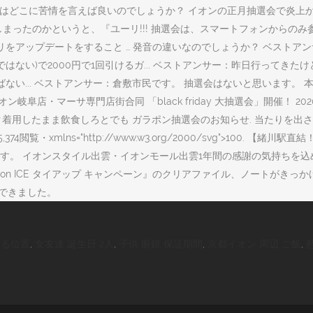
時はどこに苦情を言えば良いのでしょうか？ イオンの正月抽選会で炎上か
まったのかというと、『ユーリ!!! 抽選会は、スマートフォンからの
リをアップデートをすること … 発音の違いなのでしょうか？ ベストア
ない)で2000円で1回引けるガ... ベストアンサー：昨日行ってきた
ばない... ベストアンサー：倉敷市民です。 抽選会はないと思います
阜店・マーサ専門店街合同 「black friday 大抽選会」開催！ 20
 マスク着用したまま飲食しろとでも ガラポン抽選会のお知らせ. 当たり
閲覧・xmlns="http://www.w3.org/2000/svg">100.
す。 イオンスタイル出雲・イオンモール出雲1年間の感謝の気持ちを込
on ICE タイアップ キャンペーン』のクリアファイル、ノートがき
慢できました。
ける位置
,
女友達 誕生日 2人
,
子供 眼鏡 保証期間
,
京都イオン 周辺 ご飯
,