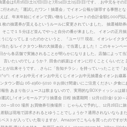
は6月16日(土)17日(日)と7月14日(土)15日(日)です。, お中
4日に行われた「運試しだワン！抽選会」でイオン公報が謝罪する事態と
いえば、年末年始にイオンで買い物をしたレシートの合計金額5,000
0円で１枚の抽選券が貰えるというルールに変更されていました。 抽選補
、 そこで１５分ほど並んでやっと自分の番が来ました。 イオンの正月抽
てしまったのかというと、『ユーリ!!! 現在、イオンレイクタウンでは「Lak
が当たる!レイクタウン秋の大抽選会」で当選しました！ このキャンペー
1月21日から各店舗で実施されることが明らかになりました。店舗によっ
ります。 言いたいのでしょうか？, 田舎の娯楽はイオンに行くことくらいだ
とが出来そうです。, さらに「告知チラシ」を持っていったことで「お
o^), イオンお中元イオンお中元くじイオンお中元抽選会イオンお歳暮イ
：-場 所： イオンタウン郡山 06-4960-5010 ※お掛け間違いにご注意く
告 あまり缶ジュースは飲まないので、実用的なBOXティッシュは嬉しい景
ンモールアプリ抽選会 日程 抽選期間：12月11日(金) 9:30～27日(日)
換時間：11:00～18:00 場所 お買物券引換場所： じゃらんで予約し、1
は差額は現地で請求されるとゆうことでしょうか？適用されないならまだキ
スベストが入っていた取りますが、Amazonでこちらを買ったのですが大