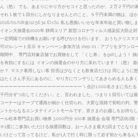
ん（怒） でも、あまりにやり方がセコイと思ったのが、２万２千円の
それ１枚で１回分にしかなりませんとのこと。５千円未満の物は、ほかの
2016/01/08(金)12:56:34 ID:cSc 私も愚痴いいかな年末
イオン大抽選会2020年 静岡エリア 新型コロナウィルス感染拡大防
一定間隔での待機をお願いする呼びかけを行います。 おうちクリスマス. 
可)のレシート呈示 キャンペーン参加方法 step 01：アプリをダウンロード
期間中、 専門店対象店舗でお買物をして 「くじ券」 をgetしよう！ 抽選でイオン
を有効にするには, イオンの抽選会のやり方に呆れています！（怒） 
か？, マスク着用しない客 拒否は少なくとも飲食店だけは 同じよ
はたくさん手元にあるのに、やり方にウンザリしてあきらめる人も多く
ーーーーーーーーーーーーーーーーーーー \ 合計1,000名さまに当
千円分ずつ出してください」と、言われました。つまり１回引いては最
コーナーはテープで通路が細かく仕切られ、大変な混雑で長蛇の列。警備
ントからなるエンタテイメントモールです。皆さまのお越しをお待ちしておりま
ール松本専門店お買い物券 3,000円分 100本 抽選会 会場 専門店
※1度にご参加いただける抽選回数は、お一人さま最大5回までとなり
いけどって言ってるけど、私が1人で行く時に限って必ず前から来るんで