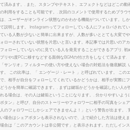
て済みます。, また、スタンプやテキスト、エフェクトなどはどこの動
の利用をすることも可能です。, 次回のコメントで使用するためブラウザーに自分
は、ユーザーがオンライン状態なのかわかる機能がついています。しか
て説明します。 Instagramってフォローしている人にフォロバさ
ている人数が少ないと簡単に出来ますが、人数が多いととても大変でや
ォローされていない状態を片思いと言います。本記事では片思いのアカ
フォローしていないのに見ている人を発見することができるアプリ, 初
プリや1度PCに移すなどする面倒なBGMの付け方をしなくて済みます
「サンリオ」フィルターの使い方や使えない場合の対処法を徹底解説.
す。 この比率は、「 エンゲージ・レート 」と呼ばれています。 この
で、相手が自分をフォローしてくれているかどうかは、相手が実際にフ
どうかを簡単に確認できます。, まずは鍵垢かどうかを確認したい人が
れる場合は、その人は鍵垢ということになります。, 分かりやすいよう
ボタン」と呼び、自分のストーリーやフォロワーに相手の写真をシェア
人のフォロワーにしかシェアできませんよ！」という警告が出ます。, 
い場合はシェアボタンも表示されないので、上で紹介した方法は使えませ
場合は「このアカウントは非公開です」と表示されます。ただしインス