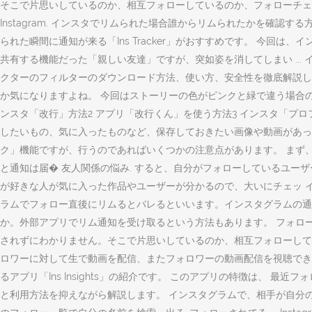
そこで片思いしているのか、相互フォローしているのか、フォローチェック
Instagram. インスタでリムられた場合誰からリムられたかを確
られた瞬間に通知が来る「Ins Tracker」がおすすめです。 今
共有する機能だった「親しい友達」ですが、突如姿を消してしまい ..
クターのフィルターのダウンロード方法、使い方、安全性を徹底解説しま
か気になりますよね。 今回はストーリーの色がピンクと緑で違う場合の詳
ンスタ「改行」方法2 アプリ「改行くん」を使う方法3 インスタ「プロフィ
したいもの、気に入ったものなど、保存しておきたい画像や動画があったとしても、In 
ク」機能ですが、行うのであればいくつかの注意点があります。 まず、
と通知は届� 友人関係の悩み. すると、自分がフォローしているユ
が好きな人が気に入った作品やユーザーが分かるので、大いにチェッ 
ラムでフォロー直後にリムるとバレるといいます。インスタグラムの通
か。外部アプリでリム通知を受け取るという方法もあります。 フォローでき
されずにわかりません。そこで片思いしているのか、相互フォローしている
ロワーに対して生で動画を配信、またフォロワーの動画配信を視聴でき
るアプリ「Ins Insights」の紹介です。 このアプリの特徴は、
と利用方法を抑えながら解説します。 インスタグラムで、相手が自分