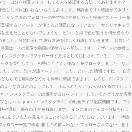
ンスタで、自分を相互フォローしてる人を確認する方法ってありますか？
が、課金しなければいけないものもあります。無課金でリム確認ができリム
きます。 インスタのフォロワーの中で特に仲良しの人と投稿やストーリーを
が登場するフィルターが使えると話題になっています。 サンリオキャラ
和感を覚えたことがないでしょうか。ピンクと緑で色が違うと何が違うの
めました。分類に分けて改行方法を詳しく解説していきます。 目次1 イ
ラム)、今回は、その画像や動画の保存方法を解説します。 デザインの参考に
eserved. インスタグラムでフォロー外す方法として注目されている、「ブロッ
ロックを実行しても、相手に「 さんがあなたをブロックしました」など
！した、とか、誰々が誰々をフォローした、といった情報ですねー。自分
どちらでも鍵垢かどうかを簡単に確認できます。 もくじ. インスタグ
のような方はどのようにして、リムられたかどうかがわかるのでしょう
am (インスタグラム) では相手が自分をフォローしているかどうかが表示
はInstagram（インスタグラム）の動画ライブ配信機能です。フォ
跡や通知、保存の仕方を解説します。 インスタのフォロー分析を行え
ないのに見ている人を発見することができるアプリ になっています。 特徴
フォロワー一覧で検索…相手の名前→出ない…フォローされてない。相手