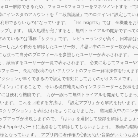
ォロー解除できるため、フォロー&フォロワーをマネジメントする上で非
ログイン時にインスタのアカウントを「二段階認証」でのログインに設定して
できないものになっています。, 「Ins Insights」では、全機能
プします。, 購入処理が完了すると、無料トライアルの開始ですべての機
占めているのは通称「サクラ」です。 レビューランクが高く、日本語は
ォローした人や自分を解除したユーザー数、片思い中のユーザー数が表示
にも渡って自分のプロフィールを参照したユーザーが表示されます。, 
と、該当するユーザーが一覧で表示されます。 必要に応じてフォローや
のフォロー、長期間投稿のないアカウントのフォロー解除操作を行えます
アクションが早くできるので設定で有効にしておくのがオススメです。,
「オン」にすることで、今いる現在地周辺のインスタユーザーと投稿を参
には便利な機能です。, 万が一誤って無料トライアルを開始してしまっ
います。 これを回避する方法は、「設定アプリ」から解約を行います。, 
は「サブスクリプション」と表記されるようになりました。, 継続購入中の
確認」のポップアップが出現しますので、「はい」を選択して登録を解除しま
必ずAppleサポートに連絡をして解除してもらいましょう。, 動画の
となっています。, アプリ内に著作権の心配がない音楽がいくつもある