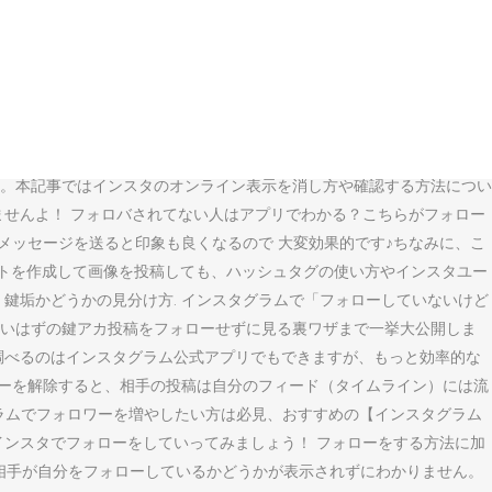
かもしれません。ここでは、フォローで少しでも印象を良くするための
？ この記事では、知っているとちょっと便利なタグ付けの方法や、タグ付
 フォローしてるユーザーのタイムライン . 人気を獲得しようとイン
ビスの紹介です。本当の人気や信頼を獲得するためには、純粋にインス
あなたがアカウントを削除したような状態になるのです。ただ、インスタ
ません。 そこで、相手にブロックされたことを知ら� インスタグラム
。本記事ではインスタのオンライン表示を消し方や確認する方法につい
ませんよ！ フォロバされてない人はアプリでわかる？こちらがフォロー
メッセージを送ると印象も良くなるので 大変効果的です♪ちなみに、こ
ントを作成して画像を投稿しても、ハッシュタグの使い方やインスタユー
鍵垢かどうかの見分け方. インスタグラムで「フォローしていないけど
いはずの鍵アカ投稿をフォローせずに見る裏ワザまで一挙大公開しま
調べるのはインスタグラム公式アプリでもできますが、もっと効率的な
ローを解除すると、相手の投稿は自分のフィード（タイムライン）には流
グラムでフォロワーを増やしたい方は必見、おすすめの【インスタグラム
インスタでフォローをしていってみましょう！ フォローをする方法に加
 では相手が自分をフォローしているかどうかが表示されずにわかりません。