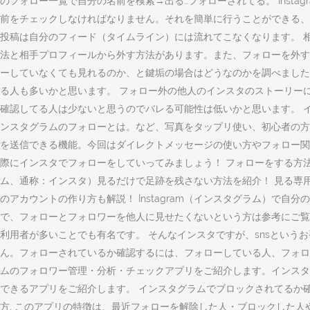
のフォロー一覧で自分の名前を検索→出る…フォローされてる。 Ins
前をチェックしなければなりません。それを簡単に行うことができる、I
投稿は自分のフィード（タイムライン）には流れてこなくなります。 
法と相手プロフィールから外す方法があります。また、フォローを外す
ーしていなくても見れるのか、と鍵垢の場合はどうなのかを調べました
る人も多いかと思います。 フォロー外の他人のインスタのストーリー
確認してる人は少ないと思うのでバレる可能性は低いかと思います。 
ンスタグラムのフォローとは。など、写真をタップリ使い、初心者の方
を送信できる機能。今回はダイレクトメッセージの使い方やフォロー関
際にインスタでフォローをしていってみましょう！ フォローをする方法に
ム、通称：インスタ）見るだけで足跡を残さない方法を紹介！ 見る専
のアカウントの作り方も解説！ Instagram（インスタグラム）で
で、フォローとフォロワーを他人に見せたくないという方は参考にご覧
利用者が多いことでも有名です。 そんなインスタですが、snsというお
ん。フォローされているか確認するには、フォローしている人、フォロワ
ムのフォロワー管理・分析・チェックアプリをご紹介します。インスタ
できるアプリをご紹介します。 インスタグラムでブロックされてるか確
方. このアプリの特徴は、最近フォローを解除した人・ブロックした人