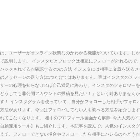
インスタグラムをフォローする際、何か気をつけていることはありませ
方法を紹介しています。早速今日から実践してみてください。 Inst
けをすることにどんな意味があるのか、勝手にタグ付けされた場合は削
スタグラムのフォロワーを買うとバレるのか、インスタグラムのフォロ
タグラムのフォロワーを増やしましょう。 フォローできない場合やフ
のアカウントを削除するのは滅多にないことなので、ブロックされると
は、ユーザーがオンライン状態なのかわかる機能がついています。しか
て説明します。 インスタだとブロックは相互にフォローが外れるので
バックされてるか確認する3つの方法 インスタには相手に文章を送る
のメッセージの送り方は1つだけではありません。実はインスタのメッ
ザーの心理を知らなければ自己満足に終わり、インスタのフォロワーを
どうしても非公開アカウントの投稿を見たい！」という時ありませんか
す！ インスタグラムを使っていて、自分がフォローした相手がフォロ
方法があります。今回はフォロバしてない人を調べる方法を紹介します
れてこなくなります。 相手のプロフィール画面から解除. 今大人気
自動運用ツール】もご紹介します。本記事を読んで、人気のインスタグ
えて、フォローできない場合やフォローしたら相手にバレるのかどうかも紹