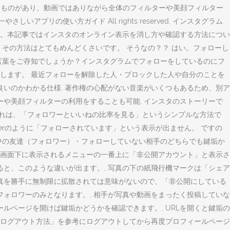
いうものがあり、動画ではありながら全体のフィルターや美顔フィルター
プリの使い方ガイド All rights reserved. インスタグラム
。本記事ではインスタのオンライン表示を消し方や確認する方法につい
が、その方法はとてもめんどくさいです。 そうなの？？ はい。フォローし
言葉をご存知でしょうか？インスタグラムでフォローをしているのにフ
します。 最近フォローを解除した人・ブロックした人や自分のことを
いのかわかる仕様, 著作権の心配がない音楽がいくつもあるため、別ア
ーや美顔フィルターの利用をすることも可能, インスタのストーリーで
それは、「フォロワーといいねの比率を見る」というシンプルな方法で
terのように「フォローされています」という表示が出ません。 ですの
中の友達（フォロワー）・フォローしていない相手のどちらでも鍵垢か
 画面下に表示されるメニューの一番上に「非公開アカウント」と表示さ
と、このような違いが出ます。, 写真の下の紙飛行機マークは「シェア
真を勝手に無制限に拡散されては意味がないので、「非公開にしている
ォロワーのみとなります。, 相手が写真や動画をまったく投稿していな
ルページを開けば鍵垢かどうかを確認できます。, URLを開くと鍵垢の
ログアウト方法」を参考にログアウトしてから再度プロフィールページ