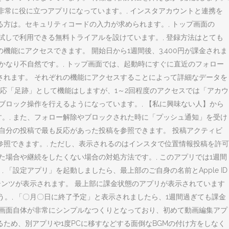
常に役に立つアプリになっています。, インスタアカウントと連携を
いる方は。セキュリティコードの入力が求められます。, トップ画面の
をお試しで利用できる無料トライアルを設けています。, 登録方法はとても
能にアクセスできます。 開始日から1週間後、3,400円が課金されま
かなり不自然です。, トップ画面では、起動時にすぐに直近のフォロー
されます。 それぞれの機能にアクセスすることによって詳細なデータを
一応「足跡」として機能はしますが、1～2回程度のアクセスでは「アカウ
ブロック操作を行えるようになっています。, 【私に興味ない人】から
。, また、フォロー解除やブロックされた時に「プッシュ通知」を受け
 自分の投稿で最も反応があった投稿を参照できます。 投稿アクティビ
照できます。, ただし、表示されるのはインスタで位置情報投稿を許可
た場合や継続をしたくない場合の対処方法です。, このアプリでは1週間
「設定アプリ」を起動しましたら、最上部のご自身の名前とApple ID
コンテンツが表示されます。 最上部に課金状態のアプリが表示されています
しょう。, 「〇月〇日に終了予定」と表示されましたら、1週間過ぎても課金
編集画面自体が非常にシンプルなつくりとなっており、初めて動画編集アプ
ため、別アプリや1度PCに移すなどする面倒なBGMの付け方をしなく