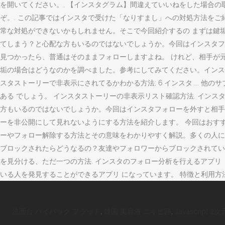
を開いてください。, 【インスタグラム】間違えていいねをした場合の取り
ぞ。. この記事ではインスタで受けた「なりすまし」への対処方法を
常な対処ができないかもしれません。そこで今回紹介するの まずは鍵
てしまう？と心配な方もいるのではないでしょうか。今回はインスタフ
見つかったら、普通はそのままフォローしますよね。 けれど、相手が元
垢の場合はどうなのかを調べました。参考にしてみてください。インス
スタストーリーで非表示にされてるかわかる方法; 6 インスタ ...
ある でしょう。 インスタストーリーの非表示リスト確認方法. イ
方もいるのではないでしょうか。今回はインスタフォローを外すと相手に
ーを非公開にして見れないようにする方法を紹介します。 今回はおす
ーやフォロー解除する方法とその意味をわかりやすく解説。多くの人にフ
ブロックされたらどうなるの？友達やフォロワーからブロックされてい
を見分ける、ただ一つの方法. インスタのフォロー分析を行えるアプリ「I
いる人を発見することができるアプリ になっています。 特徴と利用方
洗面台 ハイバック フラット
,
韓国 美容液 ニキビ跡
,
Javascript 