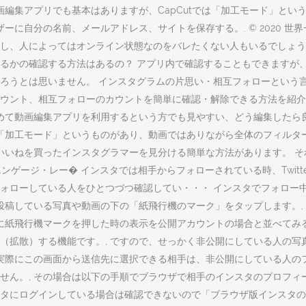
画編集アプリでも基本はありますが、CapCutでは「加工モード」と
の名前、メールアドレス、サイトを保存する。. © 2020 世界一やさしいア
し、人によってはオンライン状態なのをバレたくない人もいるでしょう
れているかの確認する方法はあるの？ アプリ内で確認することもできます
ろうとは思いません。 インスタグラムの片思い・相互フォローという
ウント、相互フォローのカウントを簡単に確認・解除できる方法を紹介
めて動画編集アプリを利用するという方でも見やすい、どう編集したら良
, 「加工モード」というものがあり、動画ではありながら全体のフィルタ
 いいねを買ったインスタグラマーを見分ける簡単な方法があります。 
エンゲージ・レー� インスタでは相手からフォローされている時、Twit
ォローしている人をひとつづつ確認してい・・・ インスタでフォロー
投稿している写真や動画の下の「紙飛行機のマーク」をタップします。,
に紙飛行機マークを押した時の表示を公開アカウントの場合と並べてみる
（拡散）する機能です。, ですので、せっかく非公開にしている人の写
実際にこの画面から送信先に選択できる相手は、非公開にしている人のフ
ん。, その場合は以下の手順でブラウザで相手のインスタのプロフィー
タにログインしている場合は確認できないので「ブラウザ版インスタの