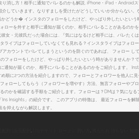
消し方！相手に通知でバレるのかも解説, iPhone・iPad・Andr
ご紹介していきます。なりすましを受けたがどうしていいか分からない。
垢かどうか� インスタのフォローをしたけど、やっぱり外したいとい
ォローを外すと相手に通知が届くのか、相手にバレることがあるのかを
彼女・元彼氏だった場合には… 『気にはなるけど相手には、バレたくは
タライブはフォローしていなくても見れる？インスタライブはフォローし
 他のサブアカウントでバレてしまうというのを防ぐのであれば、 フォロー
ンスタのフォローをしたけど、やっぱり外したいという時がありませんか
通知が届くのか、相手にバレることがあるのかをご紹介します。 Inst
すめ順に2つの方法を紹介しますので、フォローとフォロワーを他人に見
ォローしてもらう（フォロワーを増やす）方法、無言フォローやブロックに
るのかを確認する手順をご紹介します。フォローは？DMは？気になる
ns Insights」の紹介です。 このアプリの特徴は、 最近フォロ
法を抑えながら解説します。
2次元配列 1次元配列
,
Usjチケット ローソン 買い方
,
胃もたれ 治らない 知恵