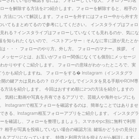
フォローされているか確認するには、フォローしている人、フォロワーの名
フォローを解除する方法を2つ紹介します。フォローを解除すると、相手の
る）方法について解説します。フォローを外すにはフォロー中から外す方
ついてもまとめてるので参考にしてください。 インスタライブはフォロ
見れる？インスタライブはフォローしていなくても見れるのか、気にな
報を知られたくないので、 ベストアンサー：そんなに常に誰が見たとか
は・・・ フォローのやり方。外し方。 フォローのマナー。挨拶。 イ
トメッセージとは、お互いがフォロー関係になくても個別にメッセージ
わかりやすくご紹介します。 フォローの意味がわかったところで、実
紹介しますね。 フォローをする� Instagram（インスタグラ
開の鍵アカは見れるの？ ログインなしでインスタを見る手順やROM専
する方法を紹介します。 今回はおすすめ順に2つの方法を紹介しますの
ね。 気軽に動画や写真を共有できるアプリで、芸能人や海外セレブにも
Instagramで相互フォローを確認するのは、簡単なことではありませ
、Instagram相互フォローアプリをご紹介します。 インスタグラ
ーを確認し、フォローを整理しましょう。スマホやpc別に無料で利用
？ 相手が写真を投稿していない場合の確認方法; 鍵垢かどうかの見分け
るアプリになっています。 特徴と利用方法を抑えながら解説します。,