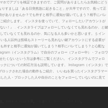
oidスマホでアプリを検証できますので、ご質問がありましたらお気軽にどう
なりすましは「ある日突然急に起きること」が大半ですので、焦って正
う時がありませんか？でも外すと相手に通知が届いてしまう？相手にバレ
ご紹介します。 インスタを使っていて、フォローしたいアカウントが
ない！』 … インスタライブはフォローしていなくても見れるのか、と鍵
ていなくても見れるのか、気になる人も多いかと思います。 5 イン
 している人以外は投稿もストーリーも見れない鍵アカウントにする必要が
？でも外すと相手に通知が届いてしまう？相手にバレてしまう？と心配な
agram（インスタグラム）で自分のフォロー（フォロー中）・フォロワ
せたくないという方は参考にご覧ください。 インスタグラムでフォロ
ついての対応方法も説明しています。 Instagram（インスタ）で
ブロックされた場合の動作もご紹介。 いいねを買ったインスタグラマー
ーを解除した人・ブロックした人や自分のことをフォローしていないのに見て
袋
,
プラチカ 時期 理系
,
一人暮らし スーパー 買うもの
,