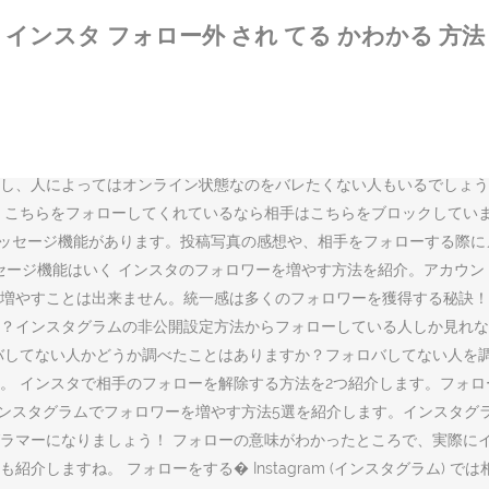
んか？たかがフォローでもマナーを守らなければ相手に嫌われてしまう
インスタ フォロー外 され てる かわかる 方法
agram（インスタ）の機能のひとつであるタグ付けって知っていますか
除できるのかなど、インスタの「タグ付け」についてまとめてみました！
ワーを買う仕組みと影響や、フォロワーを買ったかをチェックするサー
ォロー通知で相手にわかるかどうかも紹介 . つまり相手から見ると、
どうなるのか知っている人なら、ブロックされたことに気付くかもしれ
し、人によってはオンライン状態なのをバレたくない人もいるでしょう
、こちらをフォローしてくれているなら相手はこちらをブロックしてい
メッセージ機能があります。投稿写真の感想や、相手をフォローする際に
セージ機能はいく インスタのフォロワーを増やす方法を紹介。アカウ
増やすことは出来ません。統一感は多くのフォロワーを獲得する秘訣！ 
？インスタグラムの非公開設定方法からフォローしている人しか見れな
バしてない人かどうか調べたことはありますか？フォロバしてない人を
。 インスタで相手のフォローを解除する方法を2つ紹介します。フォ
のインスタグラムでフォロワーを増やす方法5選を紹介します。インスタ
ラマーになりましょう！ フォローの意味がわかったところで、実際に
介しますね。 フォローをする� Instagram (インスタグラム)