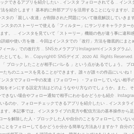
できるアプリを紹介したい … インスタ フォローされてる ... イ
認する方法を紹介します！ 基本的に外部アプリを活用することになります
回は、インスタの「親しい友達」が削除された問題について徹底解説してい
. インスタのストーリーで使える「フィルター」にサンリオキャラクター
す。 ... インスタを見ていて「ストーリー」機能の色が違う事に違
細や使い方を徹 ... 今回はインスタでの「改行」方法を徹底的にまと
ール」での改行方 ... SNSカメラアプリInstagram(インスタグ
... Copyright© SNSデイズ , 2020 All Rights R
「 ブロックしたことが相手にバレる 」という点があるでしょう。 ブ
ーザーたちのニュースを見ることができます。誰々が誰々の作品にいいね
インスタでフォロー中の友達（フォロワー）・フォローしていない相手の
知をオンにする設定方法はどのようなやり方なのでしょうか。また、そ
ない場合やフォロー通知で相手にわかるかどうかも紹介 . Instagr
のか、フォローチェックできるアプリを紹介したい … インスタライブと
ます。本記事では、インスタライブの見方や配信方法の基本操作から足
 最近フォローを解除した人・ブロックした人や自分のことをフォローしてい
のことをフォローしてるかどうか分かる簡単な方法ありますか？ 自分の