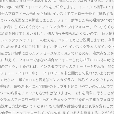
tagramで相互フォローを確認するのは、簡単なことではありません。
nstagram相互フォローアプリをご紹介します。 インスタで相手の
相手のプロフィール画面から解除. インスタでフォローを外す（解除す
とバレる原因なども調査しました。フォロー解除した時の通知やdmに
。参考にしてみてください。インスタライブはフォローしていなくても
に足跡を付けてしまいました。個人情報を知られたくないので、 個人情
インスタグラムでフォローの仕方を、コレデモカとご説明しますね。今回
でもわかるようにご説明します。楽しいイ インスタグラムのダイレク
係にない相手に送ったメッセージがどう見えているのか、注意点などを
加えて、フォローできない場合やフォローしたら相手にバレるのかどうかも
用のアカウントを作れば、インスタで芸能人のストーリーも見れる！非公
自分のフォロー（フォロー中）・フォロワーを非公開にして見れないように
ください。 最近のsnsと言えばインスタグラム、通称インスタですよ
手軽さ、気軽さゆえに人間関係のトラブルも起こりやすいのが現状です。 
ーの名前をチェックしなければなりません。それを簡単に行うことができる
グラムのフォロワー管理・分析・チェックアプリを使って相互フォロワ
認する方法を教えてください. なぜ相手が鍵垢の場合は表示が変わるの
や自分のことをフォローしていないのに見ている人を発見することができ