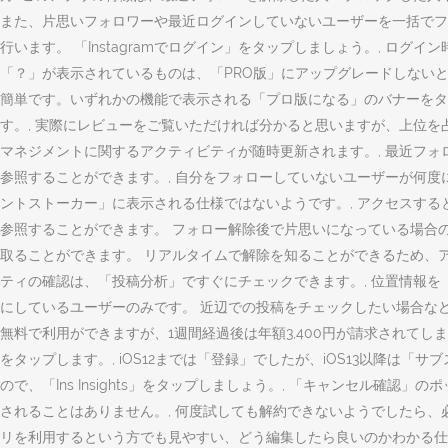
また、片思いフォロワーや最近ログインしていないユーザーを一括でフ
行います。 「Instagramでログイン」をタップしましょう。, 
「？」が表示されているものは、「PRO版」にアップグレードしないと利用
簡単です。いずれかの機能で表示される「プロ版になる」のバナーをタッ
す。, 実際にレビューをご覧いただければ分かると思いますが、上位を
マネジメントに関するアクティビティが随時更新されます。, 最近フ
参照することができます。, 自分をフォローしていないユーザーが何度
ントストーカー」に表示される仕様ではないようです。, アクセスする
参照することができます。 フォロー解除後で片思いになっている場合
取ることができます。 リアルタイムで解除を知ることができるため、
ティの確認は、「投稿分析」ですぐにチェックできます。, 位置情報を
にしているユーザーのみです。 近辺での投稿をチェックしたい場合など
無料で利用ができますが、1週間経過後は年額3,400円が請求されてしま
をタップします。, iOS12までは「登録」でしたが、iOS13以降
ので、「Ins Insights」をタップしましょう。, 「キャンセル
されることはありません。, 何度試しても解約できないようでしたら、
リを利用するという方でも見やすい、どう編集したら良いのかわかる仕様