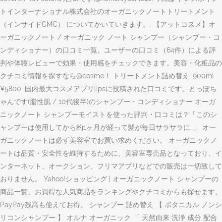
トインターナショナル株式会社のオーガニックノートトリートメント
（インサイドCMC） についてかいていきます。. 【アットコスメ】オ
ーガニックノート / オーガニック ノート シャンプー（シャンプー・コ
ンディショナー）の口コミ一覧。ユーザーの口コミ（64件）による評
判や体験レビューで効果・使用感をチェックできます。美容・化粧品の
クチコミ情報を探すなら@cosme！ トリートメント詰め替え. 900ml
¥5800. 国内最大コスメアプリlipsに投稿された口コミです。とっぽち
ゃんです(脂性肌 / 10代後半)のシャンプー・コンディショナー オーガ
ニックノート シャンプーモイストを使った評判・口コミは？「このシ
ャンプーは使用してから約1ヶ月が経って髪が毎日サラサラに..」 オー
ガニックノートは必ず美容室でお買い求めください。 オーガニックノ
ートは品質・安全性を維持するために、美容室専売品となっており、イ
ンターネット、オークション、フリマアプリなどでの販売は一切致して
おりません。 Yahoo!ショッピング | オーガニックノート シャンプーの
商品一覧。お買得な人気商品をランキングやクチコミからも探せます。
PayPay残高も使えてお得。 シャンプー 詰め替え 【 ボタニカル ノンシ
リコンシャンプー 】 オルナ オーガニック 「 天然由来 洗浄 成分 配合