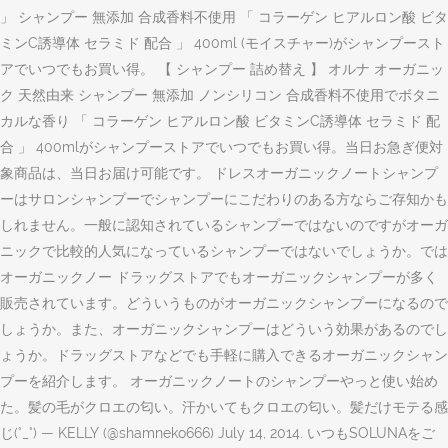
」 シャンプー 無添加 合成香料不使用 「 コラーゲン ヒアルロン酸 ビタ
ミンC誘導体 セラミド 配合 」 400ml (モイスチャー)がシャンプースト
アでいつでもお買い得。 【 シャンプー 詰め替え 】 オルナ オーガニッ
ク 天然由来 シャンプー 無添加 ノンシリコン 合成香料不使用でボタニ
カルな香り 「 コラーゲン ヒアルロン酸 ビタミンC誘導体 セラミド 配
合 」 400mlがシャンプーストアでいつでもお買い得。当日お急ぎ便対
象商品は、当日お届け可能です。 ドレスオーガニックノートシャンプ
ーはサロンシャンプーでシャンプーにこだわりのある方ならご存知かも
しれません。一般に認知されているシャンプーではないのですがオーガ
ニックで比較的人気になっているシャンプーではないでしょうか。では
オーガニックノー ドラッグストアでもオーガニックシャンプーが多く
販売されています。どういうものがオーガニックシャンプーになるので
しょうか。また、オーガニックシャンプーはどういう効果があるのでし
ょうか。ドラッグストアなどでも手軽に購入できるオーガニックシャン
プーを紹介します。 オーガニックノートのシャンプーやっと使い始め
た。髪の毛がクロエの匂い。汗かいてもクロエの匂い。髪だけモテる感
じ(°_°) — KELLY (@shamneko666) July 14, 2014. いつもSOLUNAをご