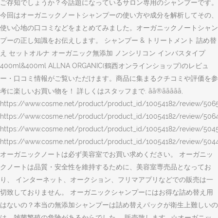
ご存知でしょうか？今話題になっているサロン専用のシャンプーです。
今回はオーガニックノートシャンプーの使い方や成分を解析してその、
使い心地の口コミなどをまとめてみました。オーガニックノートシャン
プーの正し知識をお伝えします。 シャンプー & トリートメント 詰め替
え セットオルナ オーガニック無添加 ノンシリコン インバスタイプ
400ml&400ml ALLNA ORGANIC(鶴西オンラインショップ)のレビュ
ー・口コミ情報がご覧いただけます。商品に集まるクチコミや評価を参
考に楽しいお買い物を！ 詳しくはスタッフまで. ãã®ããããã,
https://www.cosme.net/product/product_id/10054182/review/506
https://www.cosme.net/product/product_id/10054182/review/5064
https://www.cosme.net/product/product_id/10054182/review/5045
https://www.cosme.net/product/product_id/10054182/review/5044
オーガニックノートは必ず美容室でお買い求めください。 オーガニッ
クノートは品質・安全性を維持するために、美容室専売品となってお
り、 インターネット、オークション、フリマアプリなどでの販売は一
切致しておりません。 オーガニックシャンプーにはお得な詰め替え用
はないの？本当の無添加シャンプーは詰め替えパックが衛生上難しいの
は、雑菌繁殖の危険があるからでした。 販売致します . ☆オーガニッ