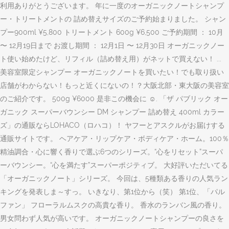
利用ありがとうございます。 年に一度のオーガニックノートシャンプ
ー・トリートメントの 詰め替えサイズのご予約始まりました。 シャン
プー900ml ¥5,800 トリートメント 600g ¥6,500 ご予約期間 ： 10月
〜 12月19日まで お渡し期間 ： 12月1日 〜 12月30日 オーガニックノー
ト使い始めたけど、リフィル（詰め替え用）がネットで買えない！ ...
美容室限定シャンプー オーガニックノートを買いたい！でも取り扱い
店舗がわからない！もっと近くにないの！？大阪北部・東大阪の美容室
のご紹介です。 500g ¥6000 是非この機会に ☺️. 「ザ パブリック オー
ガニック スーパーバウンシー DM シャンプー 詰め替え 400ml カラー
ズ」の通販ならLOHACO（ロハコ）！ ヤフーとアスクルがお届けする
通販サイトです。 ヘアケア・リップケア・ボディケア・ホーム。100％
精油調合・心に響く香りで選ぶ6つのシリーズ。“心をリセット”スーパ
ーバウンシー。“心を満たす”スーパーポジティブ。 大好評いただいてる
「オーガニックノート」シリーズ。 今回は、5種類ある香りの人気ラン
キングを発表しま～すっ。 いきなり、第1位から（笑） 第1位、「パル
ファン」 フローラルムスクの高貴な香り。 香水のランバン風の香り。
男女問わず人気が高いです。 オーガニックノートシャンプーの良さを