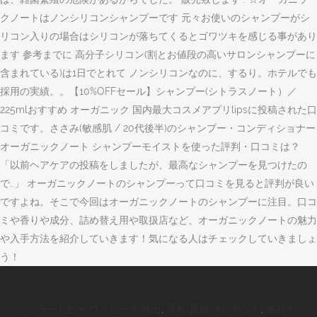
クノートはノンシリコンシャンプーです 元々お使いのシャンプーがシ
リコン入りの場合はシリコンが落ちてくるとゴワツキを感じる事があり
ます 参考までに 高分子シリコン(割とお値段の高いサロンシャンプーに
含まれている)は1日でとれて ノンシリコンなのに、するり。ホテルでも
採用の実績。。【10%OFFセール】シャンプー(シトラスノート）／
225mlおすすめ オーガニック 国内最大コスメアプリlipsに投稿された口
コミです。ささみ(敏感肌 / 20代後半)のシャンプー・コンディショナー
オーガニックノート シャンプーモイストを使った評判・口コミは？
「以前ヘアケアの投稿をしましたが、最高なシャンプーを見つけたの
で..」 オーガニックノートのシャンプーって口コミを見ると評判が良い
ですよね。そこで今回はオーガニックノートのシャンプーに注目。口コ
ミや香りや成分、詰め替え用や取扱店など、オーガニックノートの魅力
や入手方法を紹介していきます！気になる人はチェックしていきましょ
う！
ジェラートピケ ワンピース 外出
,
店長 異動 プレゼント
,
海外ド