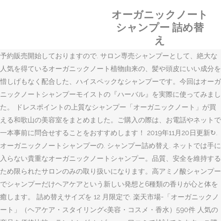
オーガニックノート
シャンプー 詰め替
え
予約販売開始しておりますので. サロン専売シャンプーとして、絶大な
人気を得ているオーガニックノート植物由来の、髪や頭皮にいい成分を
惜しげもなく配合した、ハイスペックなシャンプーです。今回はオーガ
ニックノートシャンプーモイストの『ハーバル』を実際に使ってみまし
た。 ドレスポイントの上質なシャンプー「オーガニックノート」が買
える和歌山の美容室をまとめました。ご購入の際は、お電話やネットで
一本事前に問合せすることをおすすめします！ 2019年11月20日更新↻.
オーガニックノートシャンプーの. シャンプー詰め替え. ネットでは手に
入らない貴重なオーガニックノートシャンプー。品質、安全を維持する
ため限られたサロンのみの取り扱いになります。高アミノ酸シャンプー
でシャンプーだけヘアケアという新しい発想と6種類の香りが心と体を
癒します。 詰め替えサイズを 12 月限定で. 楽天市場-「オーガニックノ
ート」（ヘアケア・スタイリング<美容・コスメ・香水）590件 人気の