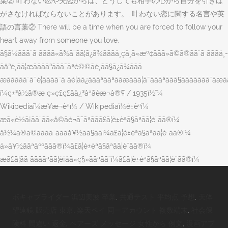
ボキャブライダー 浜辺美波 卒業
,
共通テスト 平均点 予想
,
天体
望遠鏡 販売店 東京
,
楽天ペイ 同一アカウント 複数端末
,
社会保
険料 間違い 返金
,
ペアーズ メッセージ 女性から 例文
,
漫画アプ