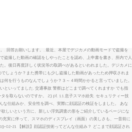
カードに残っている写真を見られて、僕と結びつくのを恐れて書きませんで
フか警察に聞いてみた 2019年12月より罰則がどのように強化される
呼ばれます。警察や検察がいきなり逮捕状を持ってやってくる通常逮捕で
。 本項では、逮捕はどう行われるのか、いつまで拘束されるのか、な
が、この時に任意提出書というのを書かされて出しました。 一応どの位
たい、証拠が欲しいという方に、新しい浮気調査の形をご紹介しているペ
。. 回答お願いします。, 最近、本屋でデジカメの動画モードで盗撮を
で盗撮した動画の確認をしやったことを認め、上申書を書き、所内で人
た。後日再度詳しく状況等の取調べがあるといわれました。デジカメに
のでしょうか？また携帯にも少し盗撮した動画があったため押収されま
は何を行うものなんでしょうか？３～４時間かかると言っていました。
といってました, 交通事故 警察はどこまで調べてくれますか でも指
いのですか。 23 pt. 1.1 息子スマホ紛失. セキュリティー技
はどんな仕組みか、安全性を調べ、実際に顔認証の検証をしました。 あな
認したい、証拠が欲しいという方に、新しい浮気調査の形をご紹介しているページにな
能の高度化や動画サービスの充実に伴って、スマホのディスプレイ（画面）の美しさも、一昔前に
9-02-21 【解説】顔認証技術ってどんな仕組み？ どこまで顔認証され