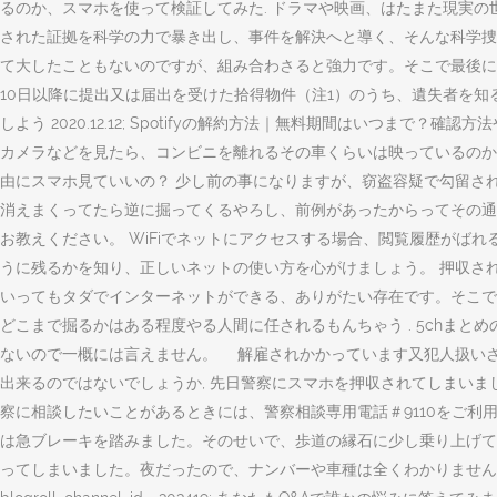
るのか、スマホを使って検証してみた. ドラマや映画、はたまた現実の
された証拠を科学の力で暴き出し、事件を解決へと導く、そんな科学捜査
て大したこともないのですが、組み合わさると強力です。そこで最後に
10日以降に提出又は届出を受けた拾得物件（注1）のうち、遺失者を知
しよう 2020.12.12; Spotifyの解約方法｜無料期間はいつまで？確認
カメラなどを見たら、コンビニを離れるその車くらいは映っているのかもしれ
由にスマホ見ていいの？ 少し前の事になりますが、窃盗容疑で勾留されまし
消えまくってたら逆に掘ってくるやろし、前例があったからってその通りになるとは…
お教えください。 WiFiでネットにアクセスする場合、閲覧履歴が
うに残るかを知り、正しいネットの使い方を心がけましょう。 押収され
いってもタダでインターネットができる、ありがたい存在です。そこでセブ
どこまで掘るかはある程度やる人間に任されるもんちゃう . 5chまと
ないので一概には言えません。 解雇されかかっています又犯人扱いさ
出来るのではないでしょうか, 先日警察にスマホを押収されてしまいま
察に相談したいことがあるときには、警察相談専用電話＃9110をご利用く
は急ブレーキを踏みました。そのせいで、歩道の縁石に少し乗り上げて
ってしまいました。夜だったので、ナンバーや車種は全くわかりませんで