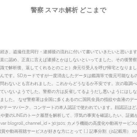
ったきっかけは、スマホを紛失したからです。紛失したままだと誰かにSD
警察 スマホ解析 どこまで
ことが判明したので、事の顛末を記しておきます。 2.2 どこまでセー
ように罰則が変わります。 刑事事件の犯人として逮捕されると、被疑者と
で、その間は外部との連絡が困難となり世の中から隔離されてしまいます
 ある事で警察に御用となり、事件の関係との事で携帯を提出したのです
でも… 夫や妻のLINEのトーク履歴を解析して、浮気の事実を確認し
引き続き、盗撮任意同行・逮捕後の流れに付いて書いていきたいと思います
直に認め、正直に言えば逮捕とかはしないといってました。その後警察
識で解析後、返してくれるとのこと）身元引受人を呼び帰宅となりまし
んです。SDカードですが一度消去したデータは鑑識等で復元可能なも
問わないとも言われました。これからどうなるか不安です。次の取調べ
ていないようでした。警察の方は反省してるようだし悪いようにはしない
。 なぜ警察署は全国に多くあるのに国民全員の指紋や血液のデータを取らな
港の税関やテーマパーク、コンサートの本人認証で使われています。顔認証
1 17:14:44. 夫や妻のLINEのトーク履歴を解析して、浮気の事実を確
-6463 var blogroll_channel_id = 303101; カメラ機
画視聴サービスが好きな方にとって […] 記事分割（js記載用） 201