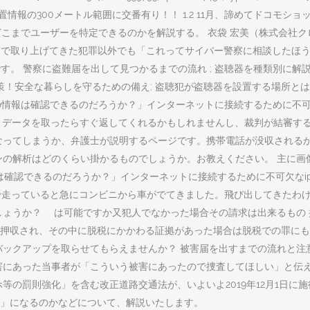
:1,"oriented":1}; 1.1.1 位置情報の300メートル範囲に交番有り！！ 1.2 1
でユーザーを特定できるのかを解説する。 衣袋 宏美（株式会社クロス・フュー
れまで取り上げてきた犯罪以外でも「これってサイバー警察に相談したほ
です。 警察に盗難届を出して見つかるまでの流れ ; 盗聴器を種類別に
策！安全な暮らしを守るための備え; 盗聴犯が盗聴器を設置する場所とは
の情報は確認できるのだろうか？」インターネットに接続するために不可
-->. データを取ったらすぐ返してくれるかもしれませんし、裁判が結審
なってしまうか、弁護士が説明するページです。携帯電話が没収される
ォンの解析はどのくらい掛かるものでしょうか。お教えください。 主に
元の情報は確認できるのだろうか？」インターネットに接続するために不可欠
車で走っていると急にコンビニから車がでてきました。飛び出してきたわ
しょうか？ は可能ですか又犯人でなかった場合その請求は出来るもの 
押収され、その中に脱税にかかわる証拠があった場合は脱税での罪にも問
バックアップを取らせてもらえませんか？ 被害届を出すまでの流れと注
害にあった当事者が「こういう被害にあったので捜査してほしい」と伝
等の罰則強化」を含む改正道路交通法が、いよいよ2019年12月1日
」になるのかなどについて、解説いたします。