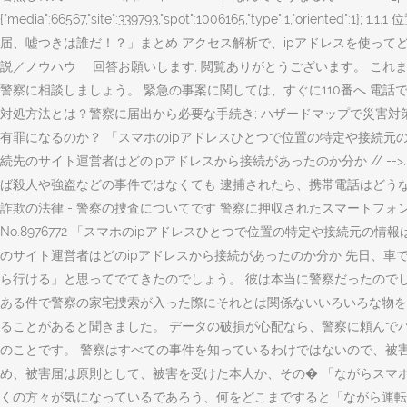
{"media":66567,"site":339793,"spot":1006165,"type"
届、嘘つきは誰だ！？」まとめ アクセス解析で、ipアドレスを使ってどこま
説／ノウハウ 回答お願いします, 閲覧ありがとうございます。 こ
警察に相談しましょう。 緊急の事案に関しては、すぐに110番へ 電話
対処方法とは？警察に届出から必要な手続き; ハザードマップで災害対
有罪になるのか？ 「スマホのipアドレスひとつで位置の特定や接続元
続先のサイト運営者はどのipアドレスから接続があったのか分か // 
ば殺人や強盗などの事件ではなくても 逮捕されたら、携帯電話はどう
詐欺の法律 - 警察の捜査についてです 警察に押収されたスマートフ
No.8976772 「スマホのipアドレスひとつで位置の特定や接続
のサイト運営者はどのipアドレスから接続があったのか分か 先日、
ら行ける」と思ってでてきたのでしょう。 彼は本当に警察だったので
ある件で警察の家宅捜索が入った際にそれとは関係ないいろいろな物を
ることがあると聞きました。 データの破損が心配なら、警察に頼んで
のことです。 警察はすべての事件を知っているわけではないので、被
め、被害届は原則として、被害を受けた本人か、その� 「ながらスマホ
くの方々が気になっているであろう、何をどこまですると「ながら運転