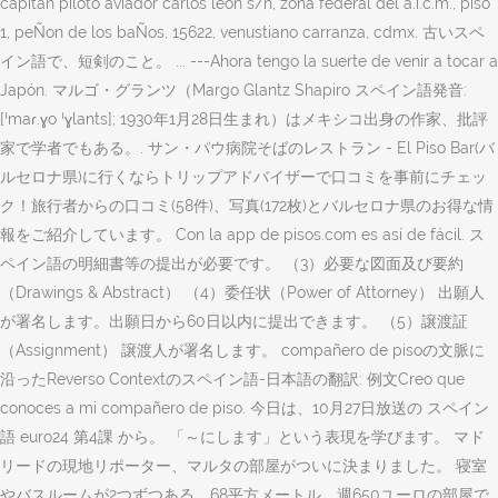
capitan piloto aviador carlos leon s/n, zona federal del a.i.c.m., piso
1, peÑon de los baÑos, 15622, venustiano carranza, cdmx. 古いスペ
イン語で、短剣のこと。 ... ---Ahora tengo la suerte de venir a tocar a
Japón. マルゴ・グランツ（Margo Glantz Shapiro スペイン語発音:
[ˈmaɾ.ɣo ˈɣlants]; 1930年1月28日生まれ）はメキシコ出身の作家、批評
家で学者でもある。. サン・パウ病院そばのレストラン - El Piso Bar(バ
ルセロナ県)に行くならトリップアドバイザーで口コミを事前にチェッ
ク！旅行者からの口コミ(58件)、写真(172枚)とバルセロナ県のお得な情
報をご紹介しています。 Con la app de pisos.com es así de fácil. ス
ペイン語の明細書等の提出が必要です。 （3）必要な図面及び要約
（Drawings & Abstract） （4）委任状（Power of Attorney） 出願人
が署名します。出願日から60日以内に提出できます。 （5）譲渡証
（Assignment） 譲渡人が署名します。 compañero de pisoの文脈に
沿ったReverso Contextのスペイン語-日本語の翻訳: 例文Creo que
conoces a mi compañero de piso. 今日は、10月27日放送の スペイン
語 euro24 第4課 から。 「～にします」という表現を学びます。 マド
リードの現地リポーター、マルタの部屋がついに決まりました。 寝室
やバスルームが2つずつある、68平方メートル、週650ユーロの部屋で