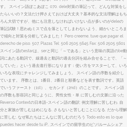
す。 スペイン語ぽこあぽこ 070. dele対策の筆記って、どんな対策をし
たらいいの？文法だけ押さえておけば大丈夫？基本的な文法理解はもち
ろん大切ですが、他にも注意しなければいけない点が多いのがdeleの
筆記試験！思わぬミスで点を落としてしまわないよう、細かいところま
で傾向と対策を分析してみました！ Pero creeme, tuve que pagar el
derecho de piso. 507, Plaza1 Tel: 506 2505 5645 Fax: 506 2505 5601
スペイン語のestarは、serと同じ「～である」という意味の英語のbe動
詞にあたる動詞で、線過去と動詞の過去分詞を組み合せることで、「～
していた」という過去進行形になります：使い方をマスターして、いろ
いろな表現にチャレンジしてみましょう。 スペイン語の序数を紹介し
ています。 序数とは、1番目、2番目と順番などを表す数詞です。英語
でいうファースト（1st）、セカンド（2nd）のことです。 スペイン語
の序数も形容詞と同じように、男性女性・単 に苦しむの文脈に沿った
Reverso Contextの日本語-スペイン語の翻訳: 例文理解に苦しむわ, 自
分と家族が苦しむはめになる, さもないと苦しむことになる, だから理解
に苦しむ, なぜ私たちはこんなに苦しむのだろう Todo esto es lo que
puedes hacer desde tu iP… スペインでの留学生のピソ(ルームシェア