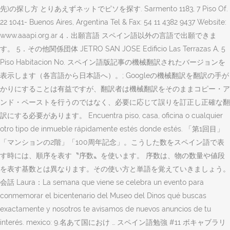
先)の探し方 とりあえずネットでピソを探す. Sarmento 1183, 7 Piso Of.
22 1041- Buenos Aires, Argentina Tel & Fax: 54 11 4382 9437 Website:
www.aaapi.org.ar 4．出願言語 スペイン語以外の言語で出願できま
す。 5．その他関係団体 JETRO SAN JOSE Edificio Las Terrazas A, 5
Piso Habitacion No. スペイン語版記事の機械翻訳されたバージョンを
表示します（各言語から日本語へ）。; Googleの機械翻訳を翻訳の手が
かりにすることは有益ですが、翻訳者は機械翻訳をそのままコピー・ア
ンド・ペーストを行うのではなく、必要に応じて誤りを訂正し正確な翻
訳にする必要があります。 ‎Encuentra piso, casa, oficina o cualquier
otro tipo de inmueble rápidamente estés donde estés. 「第1回目」
「マンションの2階」「100周年記念」。こうした数をスペイン語で表
す時には、順序を表す〝序数〟を使います。 序数は、物の数量や値段
を表す基数とは異なります。その使い方と単語を覚えていきましょう。
会話 Laura：La semana que viene se celebra un evento para
conmemorar el bicentenario del Museo del Dinos qué buscas
exactamente y nosotros te avisamos de nuevos anuncios de tu
interés. mexico: 9.名あて国におけ … スペイン語勉強 #11 ボキャブラリ