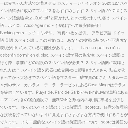
ーは赤ちゃん方式で定着させる カスティージャイレオン 2020.1.27 スペ
イン語留学に改めてブルゴスをおすすめします スペイン語 2017.10.3 ス
ペイン語勉強 #12 ¿Qué tal?と聞かれたときの気の利いた答え スペイン
語 … ボイロ、Ático Agarimo – 予約はすべて最安値保証！
Booking.com：クチコミ28件、 写真40枚を提供。 アラビア語 ドイツ
語 英語 スペイン語 ... この例文には、あなたの検索に基づいた不適切な
表現が用いられている可能性があります。 ... Parece que los niños
deberán dormir en el piso. スペイン語学習の将来性; スペイン語圏に
行く際、事前にどの程度のスペイン語が必要？ スペイン語圏に就職さ
れた方は？ スペイン語を武器に総合商社に就職されたaさん; 駐在が決
まってから大急ぎでスペイン語をマスター！駐在員のbさん カタルーニ
ャ州のサン・カルラス・デ・ラ・ラーピタにあるCasa Mingoはテラス
を提供しています。Playa del Parc de Garbiから1km以内の場所にある
エアコン付きの宿泊施設で、無料WiFiと敷地内の専用駐車場を提供し
ています。 多くのスペイン語のように前置詞、sobreは、任意の論理的
な接続を持っていないように見えますさまざまな方法で使用することが
できます。 より一般的なスペイン語の前置詞の一つは、sobreは英語の