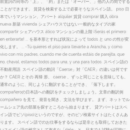
前置詞の同等の「上」、「約」または「オーバー、」他の人の間でする
ことができます。 賃貸を検索する上で必要そうなスペイン語。 piso 日
本でいうマンション、アパート alquiler 賃貸 comprar 購入 obra
nueva 新築 vivienda シェアハウスではない一般的なタイプの家
compartir シェアハウス ático マンションの最上階 ¡Serás el primero
en enterarte! ... を基本形とすれば状況によって todos と uno の性が変
化します。 ... -Tú quieres el piso para llevarte a Arancha, y como
vivo con mis padres, cuando me de cuenta estáis de parejita, que
no, chaval, estamos todos para una, y una para todos. スペイン語の
不動産用語. スペイン語の動詞「Caerse」対「CAER」の違いは何です
か？ CAER とその 再帰 形、 caerse 、ずっと同じことを意味しても、
通常のように、同じように翻訳することができ、「落下します。
compañeroの日本語への翻訳をチェックしましょう。文章の翻訳例
compañero を見て、発音を聞き、文法を学びます。 まず、ネットでル
ームシェア先の部屋を探すところから始まります。 貸アパートはスペ
イン語でピソ(piso)というのですが、そのピソ検索サイトはたくさんあ
ります。 スペイン語でのお仕事をするならば是非とも取得しておきた
いスペイン語の検定として有名な「dele」と、日本でも試験が可能に