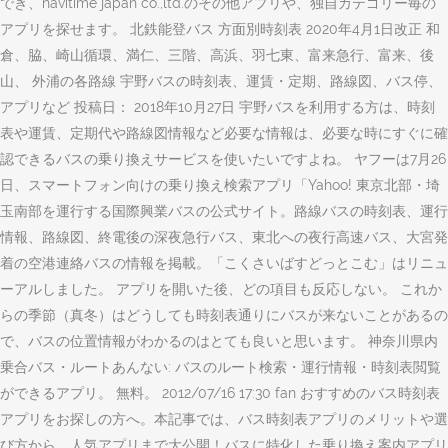
でき、navitime japan co.,ltd.のその他アプリや、独自カテゴリー毎の
アプリを探せます。 北鉄能登バス 方面別時刻表 2020年4月1日改正 和
倉、脇、崎山循環、満仁、三階、高浜、羽七東、富来急行、富来、後
山、 外浦の各路線 宇野バスの時刻表、運賃・定期、路線図、バス停、
アプリなど 投稿日： 2018年10月27日 宇野バスを利用する方は、時刻
表や運賃、定期代や路線図情報など必要な情報は、必要な時にすぐに確
認できるバスの乗り換えサービスを使いたいですよね。 ヤフーは7月26
日、スマートフォン向けの乗り換え検索アプリ「Yahoo! 東京北部・埼
玉南部を運行する国際興業バスの公式サイト。路線バスの時刻表、運行
情報、路線図、終電後の深夜急行バス、東北への夜行高速バス、大宮発
着の空港連絡バスの情報を掲載。「こくさいばすどっとこむ」はリニュ
ーアルしました。 アプリを開いた後、どの項目も反応しない。 これか
らの季節（真冬）はどうしても時刻表通りにバスが来ないことがあるの
で、バスの位置情報がわかるのはとても良いと思います。 神奈川県内
乗合バス・ルートあんない: バスのルート検索・運行情報・時刻表閲覧
ができるアプリ。 無料。 2012/07/16 17:30 fan おすすめのバス時刻表
アプリをお探しの方へ。本記事では、バス時刻表アプリのメリットや選
び方から、人気アプリまで大公開！バスに特化した乗り換え案内アプリ