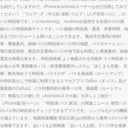
も紹介していますので、iPhone＆Androidユーザーはぜひ活用してみて
ください！ 「ラピア（P〔中心街-栄町-ラピア〕[八戸市営バス]）」の
バス時刻表です。バスnavitimeは、navitimeが提供する全国10,000路
線のバス情報検索サイトです。バス路線の時刻表・運賃・所要時間、地
点までのバスルートも調べることができます。 横浜市交通局の時刻
表・乗換案内。路線バスの時刻表やバス停の地図、バスロケーション・
運行接近情報、横浜市交通局のバスや地下鉄を利用した乗換案内・経路
運賃を検索出来ます。 時刻表検索 よく検索される停留所 マイ時刻表 0
お知らせ等 乗換案内 バス・鉄道乗換案内システム「歩くまち京都」 京
都・観光地めぐり時刻表 ハワイのザ・バスを路線図（ルートマップ）
や時刻表なしで快適に利用できるスマホアプリ DaBus（ダ バス）及び
最新版のDaBus2。バス到着時刻や最寄バス停、路線図（ルートマッ
プ）検索などの使い方（Androidoスマホ版）を詳しくご紹介！
（iPhone版:別ページ） 『時刻表 バス 新潟』の関連ニュース. 都営バス
のバス停の時刻表をチェックできるアプリです。 シンプルな2つの機能
を備えています。 地図検索機能 現在位置(gps利用)から最寄りのバス停
を検索できます。 あいうえお順検索 「あいうえお順」でバス停を検索