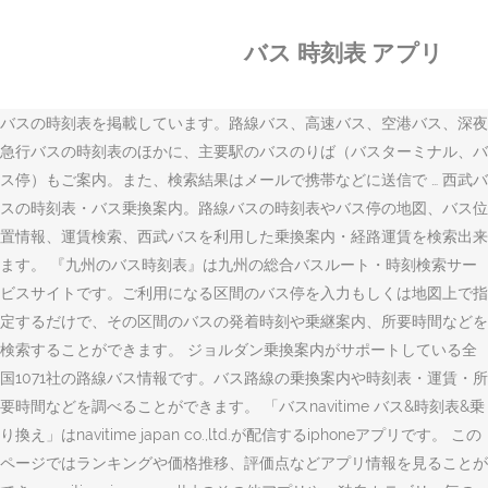
バス 時刻表 アプリ
バスの時刻表を掲載しています。路線バス、高速バス、空港バス、深夜
急行バスの時刻表のほかに、主要駅のバスのりば（バスターミナル、バ
ス停）もご案内。また、検索結果はメールで携帯などに送信で … 西武バ
スの時刻表・バス乗換案内。路線バスの時刻表やバス停の地図、バス位
置情報、運賃検索、西武バスを利用した乗換案内・経路運賃を検索出来
ます。 『九州のバス時刻表』は九州の総合バスルート・時刻検索サー
ビスサイトです。ご利用になる区間のバス停を入力もしくは地図上で指
定するだけで、その区間のバスの発着時刻や乗継案内、所要時間などを
検索することができます。 ジョルダン乗換案内がサポートしている全
国1071社の路線バス情報です。バス路線の乗換案内や時刻表・運賃・所
要時間などを調べることができます。 「バスnavitime バス&時刻表&乗
り換え」はnavitime japan co.,ltd.が配信するiphoneアプリです。 この
ページではランキングや価格推移、評価点などアプリ情報を見ることが