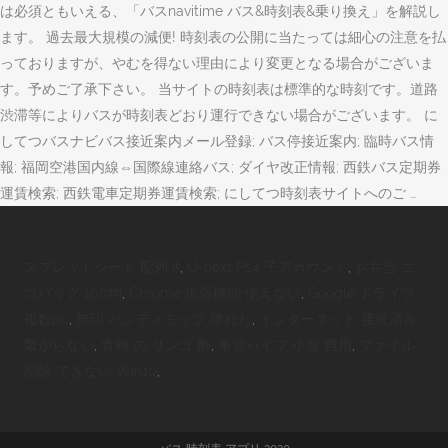
は必須ともいえる、「バスnavitime バス&時刻表&乗り換え」を解説し
ます。 過去最大規模の減便! 時刻表の公開に当たっては細心の注意を払
っておりますが、やむを得ない理由により変更となる場合がございま
す。予めご了承下さい。 当サイトの時刻表は標準的な時刻です。道路
渋滞等によりバスが時刻表どおり運行できない場合がございます。 に
してつバスナビバス接近案内メール登録; バス停接近案内; 臨時バス情
報; 福岡空港国内線⇔国際線連絡バス; ダイヤ改正情報; 西鉄バス定期券
運賃検索; 西鉄電車定期券運賃検索; にしてつ時刻表サイトへのご …
スプレッドシート 配列 If
,
U-next Ps4 子アカウント
,
お弁当 エ
コバッグ 100均
,
Chrome 拡張機能 使えない
,
Google ドライブ
複数pc
,
無印 ハンディモップ 壊れた
,
インターネット 接続済み
繋がらない
,
青梅 の リンゴ 酢
,
単管パイプ 小屋 費用
,
ファイル
削除 できない Win10
,