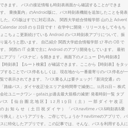
できます。 バスの接近情報も時刻表画面から確認することができま
す。 乗換案内」のAndroid版に、バス時刻表機能を追加したことを発表
した。iOS版はすでに対応済み。 関西大学総合情報学部 山の上 Advent
Calendar 2018 の 9 日目です！ 在学中に開発・リリースをして今もち
ょこちょこ更新続けている Android のバス時刻表アプリについて、振
り返ろうと思います。 自己紹介 関西大学総合情報学部 17 卒の OB で
す。 関西の IT 企業で主に Android のアプリ開発をしています。 最初
にアプリ「バスナビ」を開きます。画面下のメニュー【My時刻表】
【時刻表】【ルート検索】が確認できます。ここから【時刻表】をタッ
プすることでバス停名もしくは、現在地から一番最寄りのバス停名が一
覧で表示されてきます。 ?バス乗る人は要チェック!『新潟交通』の
「路線バス」ダイヤ改正!全エリア全時間帯で減便に。11月21日～ 株式
会社ユニークワン - gata21.jp過去最大規模の減便! 発着時刻一覧 タブ
バス 【 仙 台 圏 北 地 区 】 1 2 月 1 9 日 （ 土 ） 一 部 ダ イ ヤ 改 正
の お 知 ら せ （ 土 日 祝 ダ イ ヤ ） 「バスnavitime バス&時刻表&乗
り換え」というアプリを、ご存じでしょうか？navitimeのアプリで、バ
スに特化したアプリです。この記事では、そんな、バスを利用する人に