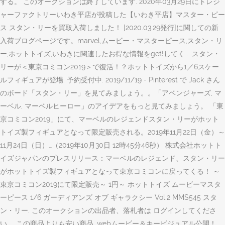
する。 このオークションは終了しています. 2020年03月29日にトレジ
ャーファクトリーいわき平店が投稿した【いわき平店】マスター・ピー
ス スタン・リーを買取入荷しました！ [2020.03.29発行]に関しての新
入荷ブログページです。marvel,ムービー・マスターピース,スタン・リ
ー,ホットトイズ,いわきに関連したお得な情報をget!してく … スタン・
リーが＜東京コミコン2019＞で復活！？ホットトイズから1／6スケー
ルフィギュアが登場. 予約受付中. 2019/11/19 - Pinterest で Jack さん
のボード「スタン・リー」を見てみましょう。。「アベンジャーズ, マ
ーベル, マーベルヒーロー」のアイデアをもっと見てみましょう。 「東
京コミコン2019」にて、マーベルのレジェンドスタン・リーがホット
トイズ製フィギュアとなって限定販売される。2019年11月22日（金）～
11月24日（日）…（2019年10月30日 12時45分46秒） 株式会社ホットト
イズジャパンのプレスリリース：マーベルのレジェンド、スタン・リー
がホットトイズ製フィギュアとなって東京コミコンに戻ってくる！ ～
東京コミコン2019にて限定販売～ 1円～ ホットトイズ ムービーマスタ
ーピース 1/6 ガーディアンズ オブ ギャラクシー Vol.2 MMS545 スタ
ン・リー. このオークションの出品者、落札者は ログインしてくださ
い。 この商品よりも安い商品. webムービー＆キービジュアル公開！