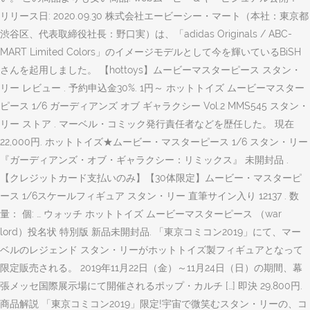
リリース日: 2020.09.30 株式会社エービーシー・マート（本社：東京都
渋谷区、代表取締役社長：野口実）は、「adidas Originals / ABC-
MART Limited Colors」のイメージモデルとして今を輝いているBiSH
さんを起用しました。 【hottoys】ムービーマスターピース スタン・
リー レビュー . 予約申込金30%. 1円～ ホットトイズ ムービーマスター
ピース 1/6 ガーディアンズ オブ ギャラクシー Vol.2 MMS545 スタン・
リー ストア . マーベル・コミック発行責任者などを歴任した。 現在
22,000円. ホットトイズ★ムービー・マスターピース 1/6 スタン・リー
『ガーディアンズ・オブ・ギャラクシー：リミックス』 未開封品 .
【クレジットカード支払いのみ】【30体限定】ムービー・マスターピ
ース 1/6スケールフィギュア スタン・リー 直筆サイン入り 12137 . 数
量： 個: … ウォッチ ホットトイズ ムービーマスターピース （war
lord）投名状 特別版 新品未開封品. 「東京コミコン2019」にて、マー
ベルのレジェンド スタン・リーがホットトイズ製フィギュアとなって
限定販売される。 2019年11月22日（金）～11月24日（日）の期間、幕
張メッセ国際展示場にて開催されるポップ・カルチ […] 即決 29,800円.
商品解説 「東京コミコン2019」限定!宇宙で微笑むスタン・リーの、コ