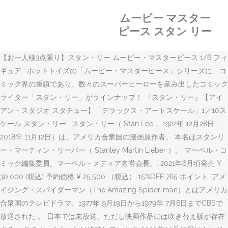
ムービー マスター
ピース スタン リー
【お一人様3点限り】スタン・リー ムービー・マスターピース 1/6 フィ
ギュア : ホットトイズの「ムービー・マスターピース」シリーズに、コ
ミック界の重鎮であり、数々のスーパーヒーローを産み出したコミック
ライター「スタン・リー」がラインナップ！ 『スタン・リー』【アイ
アン・スタジオ スタチュー】「デラックス・アートスケール」1／10ス
ケール スタン・リー . スタン・リー（ Stan Lee 、1922年 12月28日 -
2018年 11月12日）は、アメリカ合衆国の漫画原作者。 本名はスタンリ
ー・マーティン・リーバー（ Stanley Martin Lieber ）。 マーベル・コ
ミック編集委員、マーベル・メディア名誉会長。. 2021年6月頃発売 ¥
30,000 (税込) 予約価格 ¥ 25,500 （税込） 15%OFF 765 ポイント. アメ
イジング・スパイダーマン（The Amazing Spider-man）とはアメリカ
合衆国のテレビドラマ、1977年 9月19日から1979年 7月6日までCBSで
放送された 。 日本では未放送、ただし映画作品には吹き替え版が存在