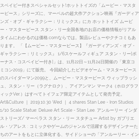
スベイビー付きスペシャルセット!ホットトイズの「ムービー・マスタ
ーピース」シリーズに、マーベルの超大作アクション映画『ガーディア
ンズ・オブ・ギャラクシー：リミックス』にカ ホットトイズ ムービ
ー・マスターピース スタン・リー全国各地のお店の価格情報がリアル
タイムにわかるのは価格.comならでは。製品レビューやクチコミもあ
ります。 「【ムービー・マスターピース】『ガーディアンズ・オブ・
ギャラクシー：リミックス』 1/6スケールフィギュア スタン・リー[ボ
ーナス・コスベイビー付き]」は、11月22日～11月24日開催の「東京コ
ミコン2019」にて販売。 今回紹介したビデオゲーム・マスターピース
のスパイダーマン2099と、ムービー・マスターピース ウィップラッシ
ュ、スタン・リー（ラグナロク）、アイアンマン マーク4（ホログラフ
ィックVer.）はすべてトイフェア限定アイテムとして発売予定。
Art&Culture ｜ 2019.10.30 Wed ｜ 4 shares Stan Lee - Iron Studios
1/10 Scale Statue: Deluxe Art Scale - Stan Lee. アンルーリー インダ
ストリーズ/ マーベラス スタン・リー スタチュー Artist by ガブリエ
ル・ソアレス : コミックやゲームのジャンルで活躍するデザインナーた
ちのアートをもとに立体化する、サイドショーの「アンルーリー・イン