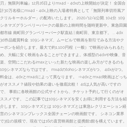
刃」無限列車編』12月26日よりmx4d・4dxの上映開始が決定！ 全国合
計30万名様にmx4d・4dx上映の入場者特典として「無限列車切符風ア
クリルキーホルダー」の配布いたします。 2020/12/4公開, 104分. 109
シネマズグランベリーパークの最新の上映時間を随時更新中。東急田園
都市線 南町田グランベリーパーク駅直結 | 南町田、東京都下。 ... 4dx
3d作品鑑賞料金. 109シネマズ、ムービルで映画を割引でみる方法やク
ーポンを紹介します。最大で約1,100円程（一般）で映画がみられるた
め、大幅に安く映画をみることができますよ。体感型の4dxや映像、音
楽、空間にこだわるimaxといった新たな映画の楽しみ方ができるのも
109シネマズならではです。 mx4dのtohoシネマズが1つ、 4dxが2つ。
料金は、4dxとmx4dによって異なります。 ⇒4dxとmx4d映画はどっち
がオススメ？値段や効果の違いを徹底比較！ 4dは人気が高いですの
で、 事前に各映画館の公式サイトから、チケット予約して行くのがオ
ススメです。 この記事では109シネマズを安くお得に利用する方法を紹
介します。 109シネマズとは 109シネマズとは東急レクリエーション経
営のシネマコンプレックス全国チェーンの映画館です。 シネコン業界
で3位の規模で、現在では16の直営映画館と提携館1館を構えています。