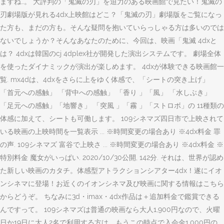
ますね…。 大評判の「鬼滅の刃」を迫力のある映画館で見たい！鬼滅の
刃劇場版が見れる4dx上映館はどこ？「鬼滅の刃」劇場版をご覧になっ
た方も、まだの方も。そんな疑問を抱いていらっしゃる方は多いのでは
ないでしょうか？そんなあなたのために、今回は、映画「鬼滅 4dxと
は？ 4dxは韓国のcj 4dplex社が開発した演出システムです。 劇場全体
を使ったダイナミックが演出が楽しめます。 4dxが体験できる映画館一
覧. mx4dは、4dxをさらに上をゆく体感で、「シートの突き上げ」
「首元への感触」 「背中への感触」 「香り 」「風」 「水しぶき」
「足元への感触」「地響き」 「突風 」「霧 」「ストロボ」の 11種類の
体感に加えて、シートも可働します。 109シネマズ四日市で上映されて
いる映画の上映時間を一覧表示 ... ※時間変更の場合あり ※4dx料金 罪
の声. 109シネマズ 富谷で上映さ ... ※時間変更の場合あり ※4dx料金 ※
特別料金 魔女がいっぱい. 2020/10/30公開, 142分. それは、世界が認め
た新しい映画のカタチ。体感型アトラクションシアター4dx！遂にイオ
ンシネマに登場！お近くのイオンシネマ及び映画に関する情報はこちら
からどうぞ。 ちなみに3d・imax・4dx作品は＋追加料金で鑑賞できる
んですって。 109シネマズは普通の映画なら大人1,900円なので、火曜
日か19日に大人2名で利用する方は、もうこの時点で入会金1,000円の