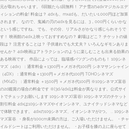
元が取れちゃいます。 6回観たら1回無料！ アナ雪2の4dxマジカルエデ
ィションの料金! 料金は？ 4dxも、mx4dも、だいたい1,000円ほど加算
されます。 なので、鬼滅の刃の4dxを見るには、3，000円くらいかな
という感じですね。 でも、その分、リアルさがかなり感じられそうで
す！ 映画館の4dx上映っておすすめなの？ 劇場はどこ？ チケットの値
段は？ 注意することは？ 子供連れでも大丈夫？ いろんなギモンありま
せんか？ 4dx映画はアトラクションのように楽しむことも出来る効果の
ある映画です。 作品によっては、臨場感バツグンのものも！ 109シネ
マズ（4dx）：通常料金＋1300円＋メガネ代100円 シネマサンシャイン
（4DX）：通常料金＋1300円＋メガネ代100円 TOHOシネマズ
（MX4D）：通常料金 ＋1500円 ＋メガネ代100円 ※109シネマズ富谷
の2d鑑賞の場合の料金です ※[3d/4dx]は料金が異なります。公式サイ
トでチェックお願いします ︎109シネマズ(富谷) 109シネマズのチケット
割引料金 4dxは109シネマズやイオンシネマ、ユナイテッドシネマなど
で体験できます。 4dxの109シネマズ、イオンシネマが2つ。 ... 109シネ
マズ富谷. ・身長が100cm未満の方は、ご入場いただけません。 ・チャ
イルドシートはご利用いただけません。 ・お子様を膝の上に座らせて