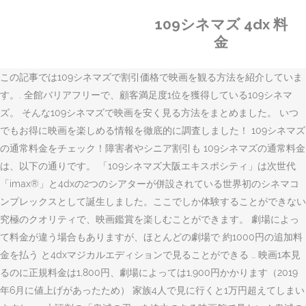
109シネマズ 4dx 料
金
この記事では109シネマズで割引価格で映画を観る方法を紹介していま
す。. 全館バリアフリーで、顧客満足度1位を獲得している109シネマ
ズ。 そんな109シネマズで映画を安く見る方法をまとめました。 いつ
でもお得に映画を楽しめる情報を徹底的に調査しました！ 109シネマズ
の通常料金をチェック！障害者やシニア割引も 109シネマズの通常料金
は、以下の通りです。 「109シネマズ大阪エキスポシティ」は次世代
「imax®」と4dxの2つのシアターが併設されている世界初のシネマコ
ンプレックスとして誕生しました。ここでしか体験することができない
究極のクオリティで、映画鑑賞を楽しむことができます。 劇場によっ
て料金が違う場合もありますが、ほとんどの劇場で 約1000円の追加料
金を払う と4dxマジカルエディションで見ることができる … 映画1本見
るのに正規料金は1,800円、劇場によっては1,900円かかります（2019
年6月に値上げがあったため） 家族4人で見に行くと1万円超えてしまい