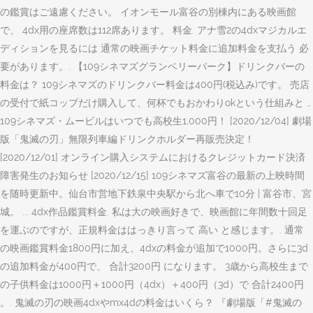
の鑑賞はご遠慮ください。 イオンモール富谷の別棟内にある映画館
で、 4dx用の座席数は112席あります。 料金. アナ雪2の4dxマジカルエ
ディションを見るには 通常の映画チケット料金に追加料金を支払う 必
要があります。. 【109シネマズグランベリーパーク】ドリンクバーの
料金は？ 109シネマズのドリンクバー料金は400円(税込み)です。 売店
の受付で紙コップだけ購入して、何杯でもおかわりokという仕組みと …
109シネマズ・ムービルはいつでも高校生1,000円！ [2020/12/04] 劇場
版「鬼滅の刃」無限列車編ドリンクホルダー再販売決定！
[2020/12/01] オンライン購入システムにおけるクレジットカード決済
障害発生のお知らせ [2020/12/15] 109シネマズ富谷の最新の上映時間
を随時更新中。仙台市営地下鉄泉中央駅から北へ車で10分 | 富谷市、宮
城。 ... 4dx作品鑑賞料金. 私は大の映画好きで、映画館に年間数十回足
を運ぶのですが、正規料金ははっきり言って 高い と感じます。. 通常
の映画鑑賞料金1800円に加え、4dxの料金が追加で1000円。さらに3d
の追加料金が400円で、 合計3200円 になります。 3歳から高校生まで
の子供料金は1000円＋1000円（4dx）＋400円（3d）で 合計2400円
。. 鬼滅の刃の映画4dxやmx4dの料金はいくら？ 『劇場版「#鬼滅の