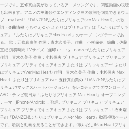
ージです。五條真由美が歌っているアニメソングです。関連動画の視聴
も出来ます。アニメの主題歌やエンディング曲の歌詞を閲覧できるウェ
ブ … my best! 「DANZEN!ふたりはプリキュア(ver.Max Heart)」の歌
詞・楽曲情報 うちやえゆか. ふたりはプリキュア」は「ふたりはプリキ
ュア」「ふたりはプリキュアMax Heart」のオープニングテーマであ
る。 歌：五條真由美 作詞：青木久美子、作曲：小杉保夫、編曲：佐藤
直紀 演奏時間 TVサイズ（無印）1：15 … danzen!ふたりはプリキュア
作詞：青木久美子 作曲：小杉保夫 プリキュア プリキュア プリキュア
プリキュア プリティでキュアキュア ふたりは プリッキュア〜! ふたり
はプリキュア(Ver.Max Heart) 作詞：青木久美子 作曲：小杉保夫 Max
Heart! ふたりはプリキュア (ver. 五條真由美の「DANZEN!ふたりはプ
リキュア(マックスハートバージョン)」 をレコチョクでダウンロード。
ABC・テレビ朝日系「ふたりはプリキュア Max Heart」オープニング
テーマ（iPhone/Android ... 歌詞… プリキュア プリキュア プリキュア
プリキュア プリティでキュアキュア ふたりは プリッキュア～! 石田燿
子の「DANZEN!ふたりはプリキュア(Ver.Max Heart)」動画視聴ページ
です。歌詞と動画を見ることができます。(歌いだし)Max Heartプリキ