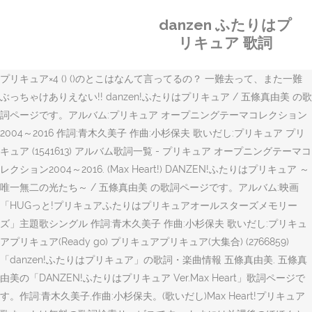
danzen ふたりはプ
リキュア 歌詞
プリキュア×4 () ()のとこはなんて言ってるの？ 一難去って、また一難
ぶっちゃけありえない!! danzen!ふたりはプリキュア / 五條真由美 の歌
詞ページです。アルバム:プリキュア オープニングテーマコレクション
2004～2016 作詞:青木久美子 作曲:小杉保夫 歌いだし:プリキュア プリ
キュア (1541613) アルバム歌詞一覧 - プリキュア オープニングテーマコ
レクション2004～2016. (Max Heart!) DANZEN!ふたりはプリキュア ～
唯一無二の光たち～ / 五條真由美 の歌詞ページです。アルバム:映画
「HUGっと!プリキュアふたりはプリキュアオールスターズメモリー
ズ」主題歌シングル 作詞:青木久美子 作曲:小杉保夫 歌いだし:プリキュ
アプリキュア(Ready go) プリキュアプリキュア(大集合) (2766859)
「danzen!ふたりはプリキュア」の歌詞・楽曲情報 五條真由美. 五條真
由美の「DANZEN!ふたりはプリキュア Ver.Max Heart」歌詞ページで
す。作詞:青木久美子,作曲:小杉保夫。(歌いだし)Max Heart!プリキュア