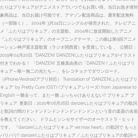
たりはプリキュアがアニメストアでいつでもお買い得。当日お急ぎ便対
象商品は、当日お届け可能です。アマゾン配送商品は、通常配送無料
（一部除く）。 2004年 3月24日にシングルが発売された、テレビアニ
メ「ふたりはプリキュア」の主題歌。 2004年に放送開始したアニメ
『ふたりはプリキュア』のオープニングテーマ。この曲は第9回アニメ
ーション神戸賞主題歌賞（ラジオ関西賞）を受賞している 。. 公開日：
2019年04月20日. ”DANZEN! DANZEN!ふたりはプリキュアがイラスト
付きでわかる！ 「DANZEN! 五條真由美の「DANZEN！ふたりはプリ
キュア～唯一無二の光たち～」 をレコチョクでダウンロード。
（iPhone/Androidアプリ対応） Translation of 'DANZEN!ふたりはプリ
キュア' by Pretty Cure (OST) (プリキュアシリーズ) from Japanese to
English 一難去って、また一難 ぶっちゃけありえない!! プリキュア プ
リキュア. 更新日：2020年06月26日 danzenふたりはプリキュアの歌詞
と歌詞の間のドンドンドンドンドンドンドンドンという音の楽器の名前
を教えてください。 ドラムとシンセサイザーのオーケストラ・ヒット
です。 『danzen!ふたりはプリキュア ver.max heart』の歌詞で もっと
バリバリ!! danzen!ふたりはプリキュア / ふたりはプリキュアの歌詞ペ