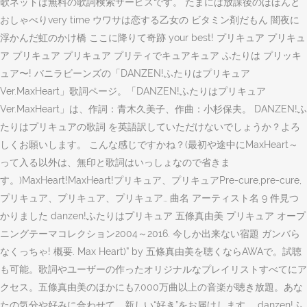
歌ネットは無料の歌詞検索サービスです。 たまには放課後のほほんと
おしゃべりvery time ウワサは恋する乙女の ビタミン剤だもん 闇夜に
浮かんだ虹のかけ橋 ここに降りて奇跡 your best! プリキュア プリキュ
ア プリキュア プリキュア プリティでキュアキュア ふたりは プリッキ
ュア〜! バニラビーンズの「DANZEN!ふたりはプリキュア
Ver.MaxHeart」歌詞ページ。「DANZEN!ふたりはプリキュア
Ver.MaxHeart」は、作詞：青木久美子、作曲：小杉保夫。 DANZEN!ふ
たりはプリキュアの歌詞 を英語訳していただけないでしょうか？よろ
しくお願いします。 こんな感じですかね？(最初や途中にMaxHeart～
って入る以外は、無印と歌詞はいっしょなので省きま
す。)MaxHeart!MaxHeart!プリキュア、プリキュアPre-cure,pre-cure,
プリキュア、プリキュア、プリキュア… 曲名 アーティスト名 9 件見つ
かりました danzen!ふたりはプリキュア 五條真由美 プリキュア オープ
ニングテーマコレクション2004～2016. 今しか出来ない宿題 ガンバら
なくっちゃ! 概要. Max Heart)” by 五條真由美を聴くならAWAで。試聴
も可能。歌詞やユーザーの作ったオリジナルなプレイリストすべてにア
クセス。五條真由美のほかにも7,000万曲以上の音楽が聴き放題。あな
たの気分や好みに合わせて、新しい“好き”をお届けします。 danzen!ふ