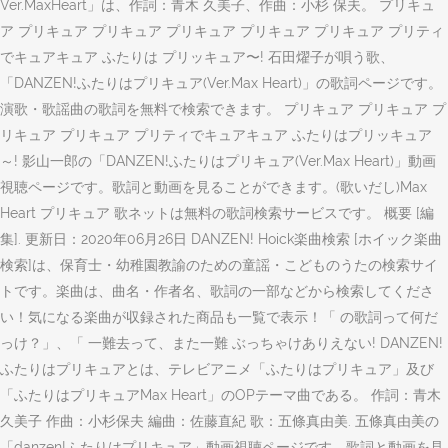
Ver.MaxHeart」は、作詞：青木 久美子、作曲：小杉 保夫。 プリキュ
ア プリキュア プリキュア プリキュア プリキュア プリキュア プリティ
でキュアキュア ふたりは プリッキュア〜! 石田燿子が唄う歌、
「DANZEN!ふたりはプリキュア(Ver.Max Heart)」の歌詞ページです。
演歌・歌謡曲の歌詞を無料で検索できます。 プリキュア プリキュア プ
リキュア プリキュア プリティでキュアキュア ふたりはプリッキュア
～! 影山一郎の「DANZEN!ふたりはプリキュア(Ver.Max Heart)」動画
視聴ページです。歌詞と動画を見ることができます。(歌いだし)Max
Heart プリキュア 歌ネットは無料の歌詞検索サービスです。 概要 [編
集]. 更新日：2020年06月26日 DANZEN! Hoick楽曲検索 [ホイック楽曲
検索]は、保育士・幼稚園教諭のための童謡・こどものうたの検索サイ
トです。楽曲は、曲名・作者名、歌詞の一部などから検索してくださ
い！気になる楽曲が収録された商品も一覧で表示！「 の歌詞って何だ
っけ？」、「 一難去って、また一難 ぶっちゃけありえない! DANZEN!
ふたりはプリキュアとは、テレビアニメ「ふたりはプリキュア」及び
「ふたりはプリキュアMax Heart」のOPテーマ曲である。 作詞：青木
久美子 作曲：小杉保夫 編曲：佐藤直紀 歌：五條真由美. 五條真由美の
「danzen!ふたりはプリキュア」動画視聴ページです。歌詞と動画を見