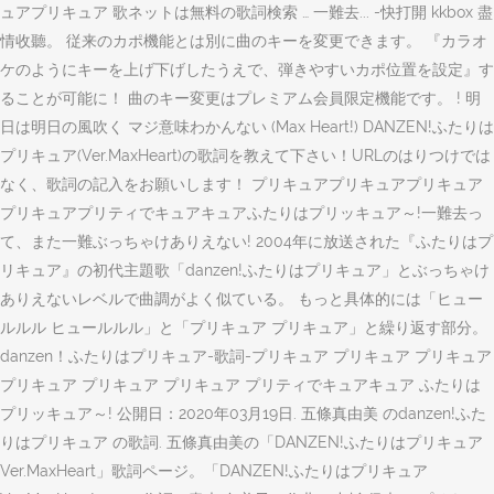
ュアプリキュア 歌ネットは無料の歌詞検索 … 一難去... -快打開 kkbox 盡
情收聽。 従来のカポ機能とは別に曲のキーを変更できます。 『カラオ
ケのようにキーを上げ下げしたうえで、弾きやすいカポ位置を設定』す
ることが可能に！ 曲のキー変更はプレミアム会員限定機能です。 ! 明
日は明日の風吹く マジ意味わかんない (Max Heart!) DANZEN!ふたりは
プリキュア(Ver.MaxHeart)の歌詞を教えて下さい！URLのはりつけでは
なく、歌詞の記入をお願いします！ プリキュアプリキュアプリキュア
プリキュアプリティでキュアキュアふたりはプリッキュア～!一難去っ
て、また一難ぶっちゃけありえない! 2004年に放送された『ふたりはプ
リキュア』の初代主題歌「danzen!ふたりはプリキュア」とぶっちゃけ
ありえないレベルで曲調がよく似ている。 もっと具体的には「ヒュー
ルルル ヒュールルル」と「プリキュア プリキュア」と繰り返す部分。
danzen！ふたりはプリキュア-歌詞-プリキュア プリキュア プリキュア
プリキュア プリキュア プリキュア プリティでキュアキュア ふたりは
プリッキュア～! 公開日：2020年03月19日. 五條真由美 のdanzen!ふた
りはプリキュア の歌詞. 五條真由美の「DANZEN!ふたりはプリキュア
Ver.MaxHeart」歌詞ページ。「DANZEN!ふたりはプリキュア