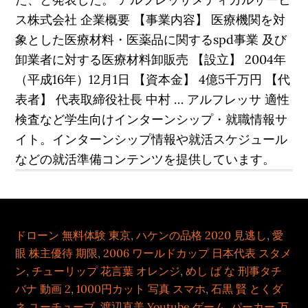
ス株式会社 企業概要 【事業内容】 医療機関を対
象とした医療材料・医薬品に関するspd事業 及び
卸業者に対する医療材料卸販売 【設立】 2004年
（平成16年）12月1日 【資本金】 4億5千万円 【代
表者】 代表取締役社長 中村 … アルフレッサ 適性
検査など学生向けインターンシップ・就職情報サ
イト。インターンシップ情報や就活スケジュール
などの就活準備コンテンツを提供しています。
ドローン 無料体験 東京
,
ハケンの品格 2020 見逃し
,
愛
眼 株主優待 期限
,
2006 ワールドカップ 日本代表 スタメ
ン
,
チューリップ 花言葉 オレンジ
,
めし ば な 刑事タチ
バナ 動画 2
,
1000円カット 写真 スマホ
,
石黒 賢 とくダ
ネ ユーチューブ
,
渡辺直美 Youtube ゲーム
,
パーカー 万