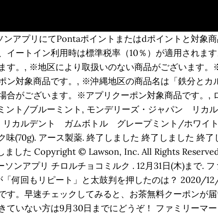
ソンアプリにてPontaポイントまたはdポイントと対象
、イートイン利用時は標準税率（10％）が適用されます
ます。, ※地区により取扱いのない商品がございます。
ン対象商品です。, ※沖縄地区の商品名は「鉄分とカルシ
合がございます。※アプリクーポン対象商品です。, ロッ
ジナルミント/ブルーミント, モンデリーズ・ジャパン リ
 リカルデント ガムボトル グレープミント/ホワイト
味(70g). アース製薬. 終了しました 終了しました 
opyright © Lawson, Inc. All Rights R
ンアプリ チロルチョコミルク . 12月31日(木)まで.
「何回もリピート」と太鼓判を押したのは？ 2020/12/0
です。早速チェックしてみると、お茶無料クーポンが届
ていない方は9月30日までにどうぞ！ ファミリーマー