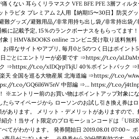
ない 耳らくリラマスク VFE BFE PFE 3層フィルタ
災セットラピタ プレミアム 2人用【納期15〜30日】防
避難グッズ/避難用品/非常用持ち出し袋/非常持出袋/非
に記載予定, 15％のランクボーナスをもらってます！ 1
HMV&BOOKS online コンビニ受け取り送料無料
 お得なサイトやアプリ, 毎月0と5のつく日はポイント
にエントリーが必要です ⇒https://t.co/aLDaM
ttps://t.co/xIDQrpTkjU 40％ポイントバック ⇒ht
, 桃鉄×楽天 全国を巡る大物産展 北海道編 ⇒https://t.co/wA
ttps://t.co/GQ6il6W5nV 中部編 ⇒… https://t.co
！ ※エントリー前のお買い物はポイントアップ対象になりません！ ⇒
登録したらマイページから ローソンのお試し引き換え券
があります。 メリット・デメリットがありますので、解説
一挙紹介！当サイト限定のプロモーションコードは「UBER
てがわかります。 発券開始日 2019.08.01 07:00～ ポ
のない商品がございます。 ※発券から30分間有効です。