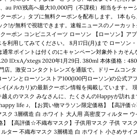
、au PAY残高へ最大10,000円（不課税）相当をチャー
クーポン」タブに無料クーポンを配布します。 1本もらえ
ック!が無料で視聴できます。速報ニュースのノーカッ
クーポン コンビニスイーツ ローソン 【ローソン】ア
を利用してみてください。 8月17日(月)まで ローソン・ミ
利用分は通常ポイントは付くのにキャンペーン対象外トカそん
50.20 ID:xA/xtegs 2020年1月29日. 380ml 本体
門店。激安コンタクトレンズを通販で。ドリームコンタ
ーソンとローソンストア100(100円ローソン)の公式アプ
ルペイ(メルカリ)の最新クーポン情報を掲載しています。
0件越えのマスク みなさんに、たくさんのHappyが訪れま
e happy life ♪, 【お買い物マラソン限定価格】【高
ク 3層構造 白 ホワイト 大人用 高密度フィルター ウ
価格】【高評価☆不織布マスク】子供用マスク 子供 マスク
フィルター 不織布マスク 3層構造 白 ホワイト 小さめサイズ