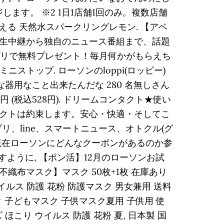
ジします。 ※2 1日1店舗1回のみ。複数店舗
る 天然水スパークリングレモン. 【アベ
ト生中継から独自のニュース番組まで、話題
プリで無料プレゼント！毎月何かがもらえち
ニストップ. ローソンのloppi(ロッピー)
な器用なこと出来たんだな 280 名無しさん
価格：480円 (税込528円). ドリームコンタクト★使い
クトは約束します。安心・快適・そしてこ
リ、line、スマートニュース、オトクル(グ
 現在ローソンにどんなクーポンがあるのか参
すように, 【ポン活】12月のローソンお試
評価☆不織布マスク】マスク 50枚+1枚 在庫あり
イルス 防護 花粉 防護マスク 男女兼用 送料
 子どもマスク 子供マスク夏用 子供用 使
 ほこり ウイルス 防護 花粉 夏, 日本製 国