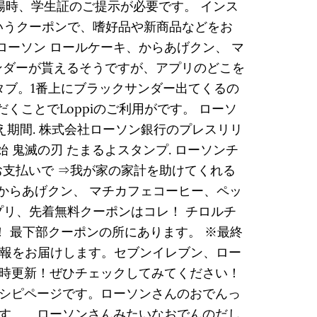
場時、学生証のご提示が必要です。 インス
というクーポンで、嗜好品や新商品などをお
ローソン ロールケーキ、からあげクン、 マ
クサンダーが貰えるそうですが、アプリのどこを
タブ。1番上にブラックサンダー出てくるの
くことでLoppiのご利用がです。 ローソ
え期間. 株式会社ローソン銀行のプレスリリ
開始 鬼滅の刃 たまるよスタンプ. ローソンチ
てのお支払いで ⇒我が家の家計を助けてくれる
ーキ、からあげクン、 マチカフェコーヒー、ペッ
アプリ、先着無料クーポンはコレ！ チロルチ
！ 最下部クーポンの所にあります。 ※最終
引情報をお届けします。セブンイレブン、ロー
時更新！ぜひチェックしてみてください！
シピページです。ローソンさんのおでんっ
す。。ローソンさんみたいなおでんのだし