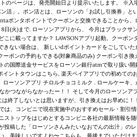
イトのページは、発売開始日より提示いたします。 ※入
ける「ポン活」。ポン活とは、ローソンの「お試し引換券」
ntaポンタポイントでクーポンと交換できることから、
月8日(火)まで. ローソンアプリから、 今月はブラッ
こに載ってますか？ LAWSONアプリ起動。クーポン
できない場合は、 新しいdポイントカードをごしていただ
らクーポンの予約もできる(対象商品のみ) クーポン引き換
biレミットの国際送金サービスをローソン銀行atmで取り扱い
)まで. ⇒ポイントタウンはこちら, 楽天ペイアプリでの初め
 ポイント ローソンアプリ チロルチョコミルク . ロールケ
月もなかなかつながらなかったー！！ そして今月のローソン
ぐには終了しないとは思いますが、引き換えはお早めに！
ページでは、コンビニで現在実施中のおすすめセール・割
ニストップをはじめとするコンビニ各社の最新情報を随
が投稿した「ローソンさんみたいなおでんの出汁」のレ
い、美味しいですよね〜こちらも、最後までいただけま