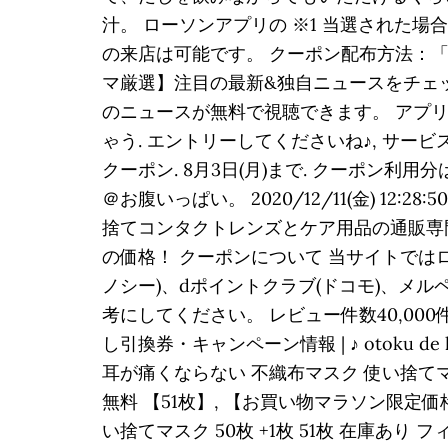
汁。 ローソンアプリの ※1 当選された場合
の来店は可能です。 クーポン配布方法：「
マ厳選】注目の最新&独自ニュースをチェ
のニュースが無料で視聴できます。 アプリ
ゃう. エントリーしてくださいね♪, サービス
クーポン. 8月3日(月)まで. クーポン
＠お腹いっぱい。 2020/12/11(金) 12:28:
捨てコンタクトレンズとケア用品の通販専
の価格！ クーポンについて 当サイトではロ
ノシー)、dポイントクラブ(ドコモ)、メ
考にしてください。 レビュー件数40,00
し引換券・キャンペーン情報 | ♪ otoku d
耳が痛くならない 不織布マスク 使い捨てマス
無料 【51枚】, 【お買い物マラソン限定
い捨てマスク 50枚 +1枚 51枚 在庫あり 