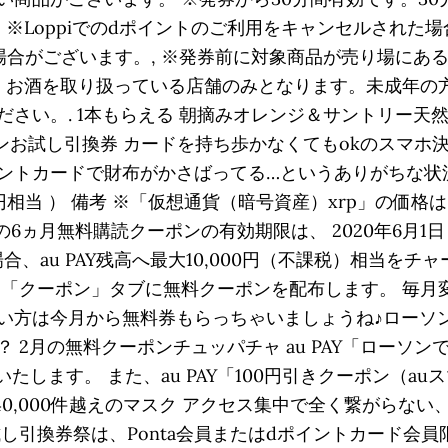
, ※Loppiでのdポイントのご利用をキャンセルされ
場合がございます。, ※発券前に対象商品が売り場にあ
は、お酒を取り扱っている店舗のみとなります。未成年の
さい。. 1本もらえる 朝摘みオレンジ＆サントリー天
ソンお試し引換券 カードを持ち歩かなくてもokのスマホ
トカードで財布がかさばってる…というありがちな状況に
円相当 ） 備考 ※「仮想通貨（暗号資産）xrp」の価格は、 
の6ヵ月無料購読クーポンの有効期限は、 2020年6月1日～
合、au PAY残高へ最大10,000円（不課税）相当をチャ
：「クーポン」タブに無料クーポンを配布します。 毎月
い方は今月から無料券もらっちゃいましょうね♪ローソ
 2月の無料クーポンチュッパチャ au PAY「ローソ
了いたします。 また、au PAY「100円引きクーポン（
40,000件越えのマスク アクセス集中で全く繋がらない
し引換券祭は、Ponta会員またはdポイントカード会