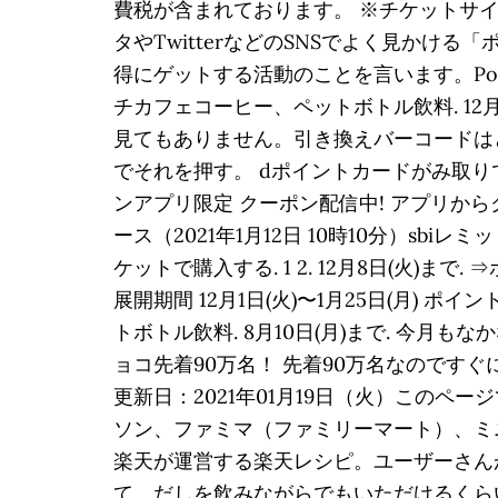
費税が含まれております。 ※チケットサ
タやTwitterなどのSNSでよく見か
得にゲットする活動のことを言います。Po
チカフェコーヒー、ペットボトル飲料. 12
見てもありません。引き換えバーコードはど
でそれを押す。 dポイントカードがみ取り
ンアプリ限定 クーポン配信中! アプリか
ース（2021年1月12日 10時10分）s
ケットで購入する. 1 2. 12月8日(火
展開期間 12月1日(火)〜1月25日(月)
トボトル飲料. 8月10日(月)まで. 今
ョコ先着90万名！ 先着90万名なのです
更新日：2021年01月19日（火）この
ソン、ファミマ（ファミリーマート）、ミ
楽天が運営する楽天レシピ。ユーザーさん
て、だしを飲みながらでもいただけるくら