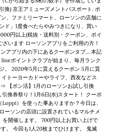
（Cから始まる8桁の数字）を作成していま
換) 京王アミューズメントパスポート. ポ
ブン、ファミリーマート、ローソンの店舗に
ンド」1度食べたらやみつきになり、買い
,000円以上(税抜・送料別・クーポン、ポイ
うございます ローソンアプリをご利用の方！
ソンアプリ内の下にあるクーポンタブ… 本記
り、lineポイントクラブが始まり、毎月ランク
 2020年5月に貰えるクーポン 5月に貰
☝ イトーヨーカドーやライフ、西友などス
 ⇒ 【ポン活】1月のローソンお試し引換
引換券祭り！1月6日(水)スタート！ クーポ
Loppi）を使った事ありますか？今日は、
ローソンの店頭に設置されているマルチメ
」を開催します。 700円以上お買い上げで
。 今回も1人20枚までひけます。 鬼滅