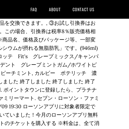
FAQ
ABOUT
CONTACT US
商品を交換できます。, ③お試し引換券はお
。この場合、引換券は税率8％販売価格相
※商品名、価格及びパッケージ等、一部変
ウムが摂れる無脂肪乳」です。(946ml)
テ Fit's グレープミックス/キャンパ
カルデント グレープミントガム/ホワイトピ
ピーチミント, カルビー ポテリッチ 濃
終了しました 終了しました 終了しました 終了
eserved. ポイントタウンに登録したら、プラチナ
 ファミリーマート. セブン・ローソン・ファミ
9 19:30 ローソンアプリに対象者限定で
いていました！今月のローソンアプリ無料
トのチケットを購入する ※料金は、全て消