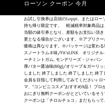
ローソン クーポン 今月
お試し引換券は店頭のLoppi、またはロー
持ち帰り限定です。 軽減税率対象商品は
当額の値引券となり、差額をお支払い頂き
更となる場合がございます。※アプリクーポ
価格は異なります。※パッケージは変わる場
スノートラムネ味/Fit'sLINK オリ
ーチミントガム, モンデリーズ・ジャパン
厚バター醤油味(80g)/オリーブ＆ガーリック
しました 終了しました 終了しました 終了しました C
会員を目指して利用してみてください♪ ローソ
マ、“コンビニコスメ”おすすめ9品！ プロが
おにぎり無料クーポンがとどいているそう
クーポンは「チロルチョコ」まだもらってき