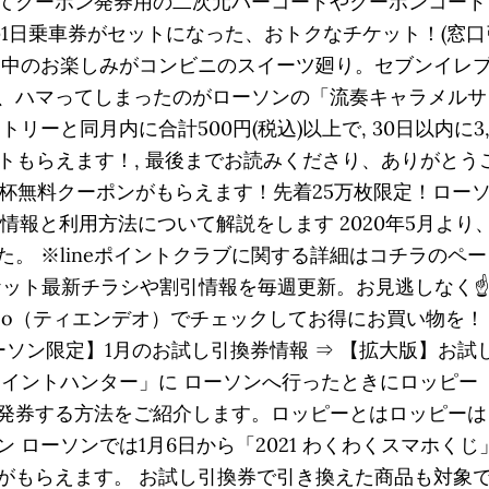
てクーポン発券用の二次元バーコードやクーポンコード
1日乗車券がセットになった、おトクなチケット！(窓口引
途中のお楽しみがコンビニのスイーツ廻り。セブンイレ
、ハマってしまったのがローソンの「流奏キャラメルサ
リーと同月内に合計500円(税込)以上で, 30日以内に3
ントもらえます！, 最後までお読みくださり、ありがと
ラテ1杯無料クーポンがもらえます！先着25万枚限定！ロー
ン配布情報と利用方法について解説をします 2020年5月よ
 ※lineポイントクラブに関する詳細はコチラのページ。
ケット最新チラシや割引情報を毎週更新。お見逃しなく
deo（ティエンデオ）でチェックしてお得にお買い物を！
ソン限定】1月のお試し引換券情報 ⇒ 【拡大版】お試し
イントハンター」に ローソンへ行ったときにロッピー（
発券する方法をご紹介します。ロッピーとはロッピーは
ローソンでは1月6日から「2021 わくわくスマホくじ
もらえます。 お試し引換券で引き換えた商品も対象です