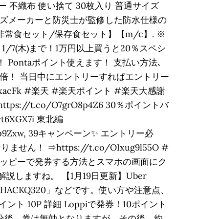
ー 不織布 使い捨て 30枚入り 普通サイズ
災グッズメーカーと防災士が監修した防水仕様の
常食セット/保存食セット】【m/c】. ※
/7(木)まで！1万円以上買うと20％スペシ
！ Pontaポイント使えます！ 支払い方法､
5倍！ 当日中にエントリーすればエントリー
xacFk #楽天 #楽天ポイント #楽天大感謝
tps://t.co/O7grO8p4Z6 30％ポイントバ
wt6XGX7i 東北編
/j4tInp9Zxw, 39キャンペーン✨ エントリー必
https://t.co/OIxug9l55O #
はロッピーで発券する方法とスマホの画面にク
しますね。 【1月19日更新】Uber
HACKQ320」などです。使い方や注意点、
イント 10P 詳細 Loppiで発券！10ポイント
30分後、券は無効となりますが、その後、約