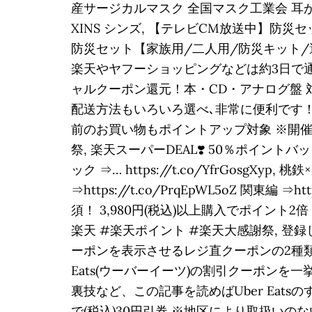
産サージカルマスク 全国マスク工業会 耳が痛く
XINS シンズ, 【テレビCM放送中】防
防災セット【家族用/二人用/防災キット/
楽天やヤフーショッピングなどは約3日で通帳
ャルクーポン還元！本・CD・アナログ盤 対象｜
配送方法もいろいろ選べ､非常に便利です！
前のお買い物もポイントアップ対象 ※開催日ごと
祭, 楽天スーパーDEAL❣️ 50％ポイントバック ⇒h
ック ⇒… https://t.co/YfrGosgXyp
⇒https://t.co/PrqEpWL5oZ 関東編 ⇒h
須！ 3,980円(税込)以上購入でポイント2倍
楽天 #楽天ポイント #楽天大感謝祭, 
ーポンを表示させるレジ直クーポンの2種類
Eats(ウーバーイーツ)の割引クーポンを
裏技など、この記事を読めばUber Eatsのすべ
で(税込)30円引券 ※地区により取扱い