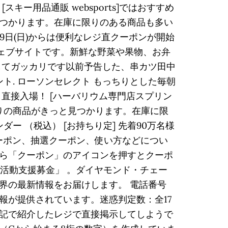
ー用品通販 websports]ではおすすめ
つかります。在庫に限りのある商品も多い
9日(日)からは便利なレジ直クーポンが開始
ウェブサイトです。新鮮な野菜や果物、お弁
認してガッカリです以前予告した、串カツ田中
ミント. ローソンセレクト もっちりとした毎朝
、直接入場！ [ハーバリウム専門店スプリン
りの商品がきっと見つかります。在庫に限
ダー （税込） [お持ちり定] 先着90万名様
プリクーポン、抽選クーポン、使い方などについ
から「クーポン」のアイコンを押すとクーポ
の活動支援募金」 。ダイヤモンド・チェー
界の最新情報をお届けします。 電話番号
情報が提供されています。迷惑判定数：全17
ンは上記で紹介したレジで直接掲示してしようで