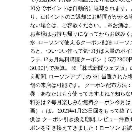
10分でポイントは自動的に返却されます。
り、dポイントのご返却にお時間がかかる
ない場合は、ご容赦ください。, ※お酒
お客様はお持ち帰りになってからお飲みくだ
水. ローソンで使えるクーポン配信 ロー
ると、ついつい作って気づけば大量のポイン
ラテ. 12ヵ月無料購読クーポン（ 5万2800
30.90円で換算。 ※「株式新聞ウェブ版」
え期間. ローソンアプリの ※1 当選された場
舗の来店は可能です。 クーポン配布方法
券！あなたはもう使ってますよね？知らな
料券は？毎月楽しみな無料クーポン今月は？
画）」は、 2021年1月23日回をもって終
供は クーポン引き換え期間. レビュー件数
ポンを引き換えてきました！ローソン お試