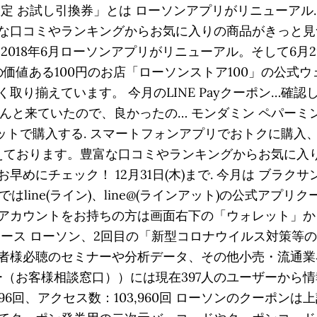
お試し引換券」とは ローソンアプリがリニューアル. [スキ
な口コミやランキングからお気に入りの商品がきっと見
2018年6月ローソンアプリがリニューアル。そして6月2
の価値ある100円のお店「ローソンストア100」の公式
取り揃えています。 今月のLINE Payクーポン…確
はきちんと来ていたので、良かったの… モンダミン ペパー
チケットで購入する. スマートフォンアプリでおトクに購入
揃えております。豊富な口コミやランキングからお気に入
にチェック！ 12月31日(木)まで. 今月は ブラクサン
ではline(ライン)、line@(ラインアット)の公式ア
neアカウントをお持ちの方は画面右下の「ウォレット」
ース ローソン、2回目の「新型コロナウイルス対策等
者様必聴のセミナーや分析データ、その他小売・流通業
ンター（お客様相談窓口））には現在397人のユーザーから
,296回、アクセス数：103,960回 ローソンのクーポ