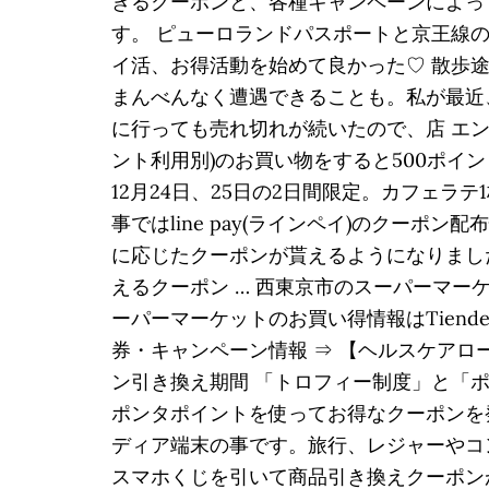
きるクーポンと、各種キャンペーンによっ
す。 ピューロランドパスポートと京王線の
イ活、お得活動を始めて良かった♡ 散歩
まんべんなく遭遇できることも。私が最近
に行っても売れ切れが続いたので、店 エント
ント利用別)のお買い物をすると500ポイ
12月24日、25日の2日間限定。カフェ
事ではline pay(ラインペイ)のクーポ
に応じたクーポンが貰えるようになりました。
えるクーポン … 西東京市のスーパーマー
ーパーマーケットのお買い得情報はTien
券・キャンペーン情報 ⇒ 【ヘルスケアロー
ン引き換え期間 「トロフィー制度」と「ポ
ポンタポイントを使ってお得なクーポンを
ディア端末の事です。旅行、レジャーやコン 
スマホくじを引いて商品引き換えクーポンが