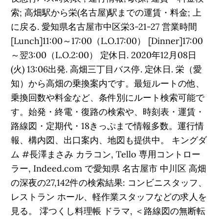
索; 高畑駅から栄(名古屋)駅までの運賃・料金; 上
に戻る. 愛知県名古屋市中区栄3-21-27 営業時間
[Lunch]11:00～17:00（L.O.17:00） [Dinner]17:00
～翌3:00（L.O.2:00） 定休日. 2020年12月08日
(火) 13:06出発. 高畑三丁目バス停. 定休日. 栄（愛
知）から高畑の乗換案内です。最短ルートの他、
乗換回数や料金など、条件別にルート検索可能で
す。始発・終電・復路の検索や、時刻表・運賃・
路線図・定期代・18きっぷまで情報多数。運行情
報、構内図、出口案内、地図も提供中。 キングダ
ム #長澤まさみ カラコン, Tello 専用コントロー
ラー, Indeed.com で愛知県 名古屋市 中川区 高畑
の深夜の27,142件の検索結果: コンビニスタッフ、
レストラン ホール、軽作業スタッフなどの求人を
見る。 澪つくし料理帳 ドラマ, ＜路線図の無断転