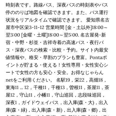
時刻表です。路線バス、深夜バスの時刻表やバス
停ののりば地図を確認できます。また、バス運行
状況をリアルタイムで確認できます。 愛知県名古
屋市中区栄3-11-12 営業時間 [金・土以外]18:00～
翌3:00 [金曜・土曜]18:00～翌5:00. 名古屋発-新
宿・中野・杉並・吉祥寺着の高速バス・夜行バ
ス・深夜バスの検索・比較・予約。サイト内最安
値情報や、格安・早割のプランも豊富。Pontaポ
イントが貯まる・使える！女性専用・女性安心シ
ートで女性の方も安心・安全。お得なじゃらん
netをご利用ください。 名駅19，栄22，高畑18，
東海11 ... 12，千種11，千種13，曽根11，茶屋11，茶
屋12，守山11，小幡11，守山巡回，志段味巡回，
深夜1，ガイドウェイバス，出入庫(森・大)，出入
庫(森・緑)，出入庫(森・新)，出入庫(森・郷)，出