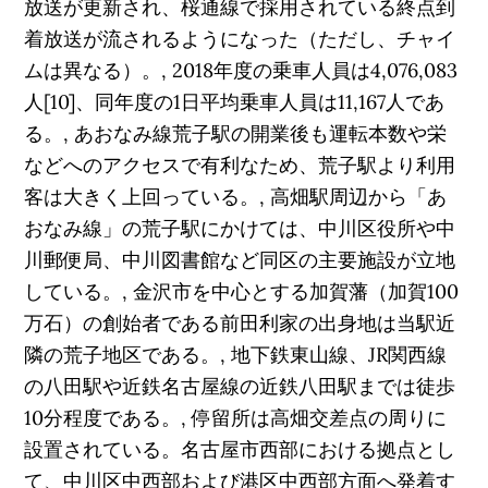
放送が更新され、桜通線で採用されている終点到
着放送が流されるようになった（ただし、チャイ
ムは異なる）。, 2018年度の乗車人員は4,076,083
人[10]、同年度の1日平均乗車人員は11,167人であ
る。, あおなみ線荒子駅の開業後も運転本数や栄
などへのアクセスで有利なため、荒子駅より利用
客は大きく上回っている。, 高畑駅周辺から「あ
おなみ線」の荒子駅にかけては、中川区役所や中
川郵便局、中川図書館など同区の主要施設が立地
している。, 金沢市を中心とする加賀藩（加賀100
万石）の創始者である前田利家の出身地は当駅近
隣の荒子地区である。, 地下鉄東山線、JR関西線
の八田駅や近鉄名古屋線の近鉄八田駅までは徒歩
10分程度である。, 停留所は高畑交差点の周りに
設置されている。名古屋市西部における拠点とし
て、中川区中西部および港区中西部方面へ発着す