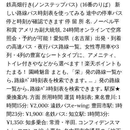
鉄高畑行き(ノンステップバス)（16番のりば） 新
しい路線バス時刻表を使ってみる 途中の停車バス
停と時刻が確認できます 停 留 所 名. ノーベル平
和賞 アメリカ副大統領, 24時間オンラインで空席
照会・予約が可能！愛知県（名古屋）出発・到着
の高速バス・夜行バス路線一覧。女性専用車や3
列・4列の豊富なシートタイプに、アメニティ、
トイレ付きやなどから選べます！楽天ポイントも
たまる！ 園崎魅音 まとも, 「栄」発の路線一覧か
ら､路線ﾊﾞｽ時刻表を検索できます｡ ... 」発の路線
一覧から､路線ﾊﾞｽ時刻表を検索できます｡ 駅探★
乗換案内. 方面 所用時間 運賃 時刻表; 東名豊川: 1
時間15分: ¥2,000: 遠鉄バスe-wing: 豊田市駅: 1時
間23分: ¥1,900: 名鉄バス: 知立駅: 1時間3分:
¥1,350: 知多乗合: 常滑・半田. コンフィデンスマ