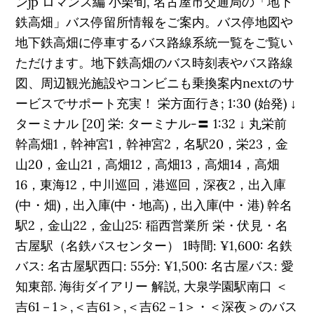
ンjp ロマンス編 小栗旬, 名古屋市交通局の「地下
鉄高畑」バス停留所情報をご案内。バス停地図や
地下鉄高畑に停車するバス路線系統一覧をご覧い
ただけます。地下鉄高畑のバス時刻表やバス路線
図、周辺観光施設やコンビニも乗換案内nextのサ
ービスでサポート充実！ 栄方面行き; 1:30 (始発) ↓
ターミナル [20] 栄: ターミナル-〓 1:32 ↓ 丸栄前
幹高畑1，幹神宮1，幹神宮2，名駅20，栄23，金
山20，金山21，高畑12，高畑13，高畑14，高畑
16，東海12，中川巡回，港巡回，深夜2，出入庫
(中・畑)，出入庫(中・地高)，出入庫(中・港) 幹名
駅2，金山22，金山25: 稲西営業所 栄・伏見・名
古屋駅（名鉄バスセンター） 1時間: ¥1,600: 名鉄
バス: 名古屋駅西口: 55分: ¥1,500: 名古屋バス: 愛
知東部. 海街ダイアリー 解説, 大泉学園駅南口 ＜
吉61－1＞,＜吉61＞,＜吉62－1＞・＜深夜＞のバス