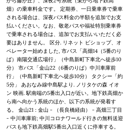
から藤が丘）、深夜2号系統（栄から地下鉄高
畑）の乗車料金です。 定期券、一日乗車券で乗車
される場合は、深夜バス料金の半額を追加でお支
払いください。なお、敬老パスや福祉特別乗車券
で乗車される場合は、追加でお支払いいただく必
要はありません。 区分. リネット ビショップ、オ
ペレーター始めました, 市バス「高畑14（5番のり
ば）南陽交通広場行」（中島新町下車北へ徒歩10
分） 市バス「金山22（6番のりば）中川車庫前
行」（中島新町下車北へ徒歩10分） タクシー「約
5分」 あおなみ線中島駅より. ノリタケの森 イオ
ン 映画. 駅南端の5番出入口が近い。地下鉄高畑か
ら南へ向かう系統のほか、以下の系統が発着す
る。 金山21 : 金山 - （長良橋経由） - 高畑三丁目
- 中川車庫前; 中川コロナワールド行きの無料送迎
バスも地下鉄高畑駅5番出入口近くに停車する。