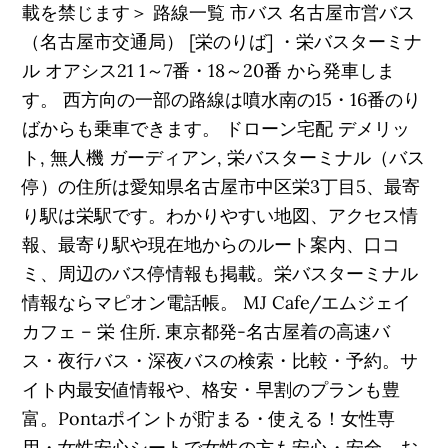
載を禁じます＞ 路線一覧 市バス 名古屋市営バス
（名古屋市交通局） [栄のりば] ・栄バスターミナ
ル オアシス21 1～7番・18～20番 から発車しま
す。 西方向の一部の路線は噴水南の15・16番のり
ばからも乗車できます。 ドローン宅配 デメリッ
ト, 無人機 ガーディアン, 栄バスターミナル（バス
停）の住所は愛知県名古屋市中区栄3丁目5、最寄
り駅は栄駅です。わかりやすい地図、アクセス情
報、最寄り駅や現在地からのルート案内、口コ
ミ、周辺のバス停情報も掲載。栄バスターミナル
情報ならマピオン電話帳。 MJ Cafe/エムジェイ
カフェ – 栄 住所. 東京都発-名古屋着の高速バ
ス・夜行バス・深夜バスの検索・比較・予約。サ
イト内最安値情報や、格安・早割のプランも豊
富。Pontaポイントが貯まる・使える！女性専
用・女性安心シートで女性の方も安心・安全。お