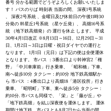
番号 分かる範囲でどうぞよろしくお願いいたしま
す！ バスのりば 時刻表 当面の間、 深夜1号系統
、 深夜2号系統 、金曜日及び休前日の午後11時30
分発の 幹星丘1号系統 （星ケ丘発）、 高畑16号系
統 （地下鉄高畑発）の 運行を休止 します。 平成
30年4月1日改正 ※8月13日～16日、12月29日～31
日、1月2日～3日は日曜・祝日ダイヤでの運行と
なります。 1月1日（元日）は下記の便は全便運休
となります。 市バス ：3番出口より幹神宮2「権
野」「中川車庫前」行き乗車、 「昭和橋」下車、
南へ徒歩10分 タクシー：約10分 地下鉄高畑駅か
ら 市バス ：4番出口より高畑18「港区役所」行き
乗車、「昭明町」下車、東へ徒歩5分 タクシー：
約10分. 市バスも同様で、「栄」と「藤が丘」や
「地下鉄高畑」を結ぶ深夜便を運休します。 運休
期間は地下鉄、市バスとも8月7日から当面の間