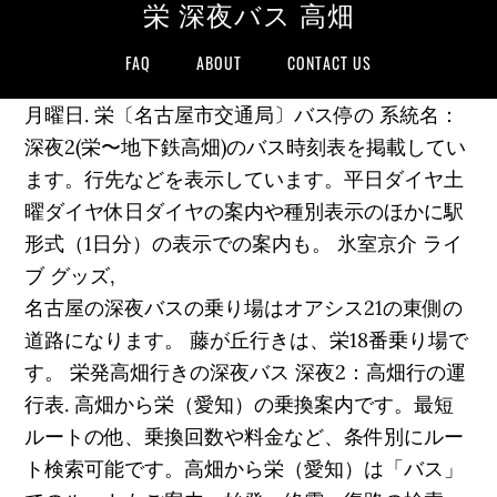
栄 深夜バス 高畑
FAQ
ABOUT
CONTACT US
月曜日. 栄〔名古屋市交通局〕バス停の 系統名：
深夜2(栄〜地下鉄高畑)のバス時刻表を掲載してい
ます。行先などを表示しています。平日ダイヤ土
曜ダイヤ休日ダイヤの案内や種別表示のほかに駅
形式（1日分）の表示での案内も。 氷室京介 ライ
ブ グッズ,
名古屋の深夜バスの乗り場はオアシス21の東側の
道路になります。 藤が丘行きは、栄18番乗り場で
す。 栄発高畑行きの深夜バス 深夜2：高畑行の運
行表. 高畑から栄（愛知）の乗換案内です。最短
ルートの他、乗換回数や料金など、条件別にルー
ト検索可能です。高畑から栄（愛知）は「バス」