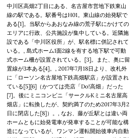
中川区高畑2丁目にある、名古屋市営地下鉄東山
線の駅である。駅番号はH01。東山線の始発駅で
ある[1]。当駅からあおなみ線の荒子駅にかけての
エリアに行政、公共施設が集中している。近隣施
設である「中川区役所」が、駅名標に併記されて
いる。, 島式ホーム1面2線を有する地下駅で可動
式ホーム柵が設置されている。[3]。また、奥に留
置線が3本ある[4]。, 2017年7月18日より、改札外
に「ローソン名古屋地下鉄高畑駅店」が設置され
ている[5][6]（かつては売店「Do!高畑」だった
[7]。後にミニコンビニ「サークルKミニ名古屋高
畑店」に転換したが、契約満了のため2017年3月2
日に閉店した[8]）。, なお、藤が丘駅とは違い両
ホームともに始発電車が発車することが可能な構
造になっているが、ワンマン運転開始後車内自動