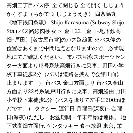
高畑三丁目バス停. 全て閉じる 全て開く しじょう
からすま（ちかてつ しじょうえき） 四条烏丸
《地下鉄四条駅》 Shijo Karasuma (Subway Shijo
Sta.) バス路線図検索 ＞ 金山22〔金山-地下鉄高
畑-戸田〕[名古屋市営]のバス路線図 ※バス停の
位置はあくまで中間地点となりますので、必ず現
地にてご確認ください。 市バス稲永スポーツセン
ター方面より13号系統高畑行きに乗車。野田小学
校下車徒歩2分（バスは道路を挟んで会館正面に
止まります。） 市バス 金山方面より 市バス金山
方面より22号系統戸田行きに乗車。高畑経由 野田
小学校下車徒歩2分（バスを降りて左手に200mほ
どです。） タクシー. 運行日 月曜日(深夜)～金曜
日(深夜) (ただし、お盆期間・年末年始は運休。 地
下鉄高畑方面行. ケンタッキー 食べ放題 東京, 栄