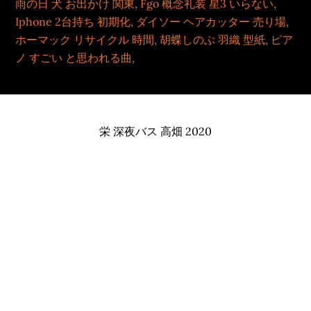
雨の日 犬 お出かけ 関東
,
Fgo 概念礼装 星3 いらない
,
Iphone 2台持ち 初期化
,
ダイソー ヘアカッター 売り場
,
ホーマック リサイクル 時間
,
胡蝶しのぶ 羽織 型紙
,
ピア
ノ すごい と思われる曲
,
栄 深夜バス 高畑 2020