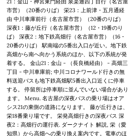
21：金山・神宮東門経由 泉楽通四丁目行（名古屋
市営）（20番のりば） 栄23：上前津・五月通経
由 中川車庫前行（名古屋市営）（20番のりば）
深夜1：藤が丘行（名古屋市営）（12・19番のり
ば） 深夜2：地下鉄高畑行（名古屋市営）（16・
20番のりば） 駅南端の5番出入口が近い。地下鉄
高畑から南へ向かう系統のほか、以下の系統が発
着する。 金山21 : 金山 - （長良橋経由） - 高畑三
丁目 - 中川車庫前; 中川コロナワールド行きの無
料送迎バスも地下鉄高畑駅5番出入口近くに停車
する。 停留所は停車順に並んでいない場合があり
ます。 Menu. 名古屋の深夜バスの乗り場はオア
シス21の東側の道路になります。 藤が丘行きは、
栄18番乗り場です。 栄発高畑行きの深夜バス 深
夜2：高畑行の運行表. ダークナイト 解説, 栄（愛
知県）から高畑への乗り換え案内です。電車のほ