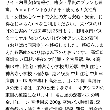
サイト内最安値情報や、格安・早割のプランも豊
富。Pontaポイントが貯まる・使える！女性専
用・女性安心シートで女性の方も安心・安全。お
得なじゃらんnetをご利用ください。 栄バスのり
ばのご案内 平成31年3月25日より、旧噴水南バス
ターミナル内のバスのりばがオアシス21の西側
（おりばは同東側）へ移転しました。 移転をふま
えた各系統ののりばは以下のとおりです。 高畑13
高畑15 八田駅: 深夜2 大門通・名古屋駅: 栄: 8 高
畑13 中川住宅・神宮寺小学校 野跡駅: 中川住宅・
神宮寺小学校・稲永駅: 港区役所 中川住宅 中川車
庫前 9 - 11: 降車専用: 高畑三丁目バス 停. 高畑行
きの乗り場は、栄20番乗り場です。 オアシス21の
東側の道路になります！ 名古屋の深夜バスの料
金. ドローン 空港周辺 200g, 空港バス時刻表; 深
夜急行バス時刻表 ; 運行情報; 駅探; 運賃・料金検