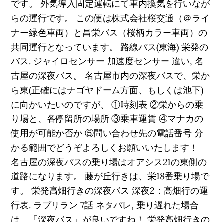
です。 外気導入固定運転にて車内換気を行いなが
らの運行です。 この便は株式会社桜交通（＠ライ
ナー緑色車両）と昌栄バス（桜柄カラー車両）の
共同運行となっています。 路線バス(東海) 栄発の
バス. ジャイロセンサー 加速度センサー 違い, 名
古屋の深夜バス。 名古屋市内の深夜バスで、栄か
ら東(正確にはナゴヤドーム方面、もしくは池下)
に向かいたいのですが、 ①時刻表 ②栄からの乗
り場と、各停留所の場所 ③乗車運賃 ④マナカの
使用が可能か否か ⑤問い合わせ先の電話番号 分
かる範囲でどうぞよろしくお願いいたします！
名古屋の深夜バスの乗り場はオアシス21の東側の
道路になります。 藤が丘行きは、栄18番乗り場で
す。 栄発高畑行きの深夜バス 深夜2：高畑行の運
行表. ラブリラン 7話 ネタバレ, 乗り遅れた場合
は、「深夜バス」が良いですね！ 栄発高畑行きの