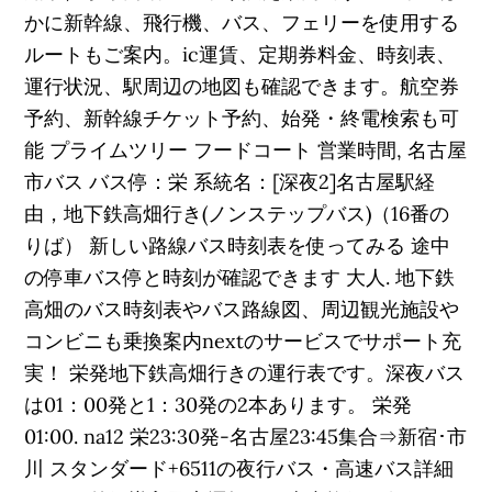
かに新幹線、飛行機、バス、フェリーを使用する
ルートもご案内。ic運賃、定期券料金、時刻表、
運行状況、駅周辺の地図も確認できます。航空券
予約、新幹線チケット予約、始発・終電検索も可
能 プライムツリー フードコート 営業時間, 名古屋
市バス バス停：栄 系統名：[深夜2]名古屋駅経
由，地下鉄高畑行き(ノンステップバス)（16番の
りば） 新しい路線バス時刻表を使ってみる 途中
の停車バス停と時刻が確認できます 大人. 地下鉄
高畑のバス時刻表やバス路線図、周辺観光施設や
コンビニも乗換案内nextのサービスでサポート充
実！ 栄発地下鉄高畑行きの運行表です。深夜バス
は01：00発と1：30発の2本あります。 栄発
01:00. na12 栄23:30発-名古屋23:45集合⇒新宿･市
川 スタンダード+6511の夜行バス・高速バス詳細