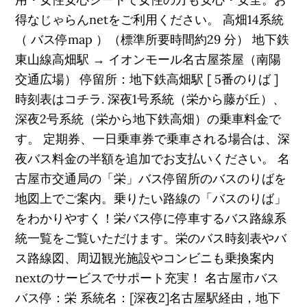
得なじゃらんnetをご利用ください。 高畑14系統
（ バス停map ）（標準所要時間約29 分） 地下鉄
東山線高畑駅 → イオンモール名古屋茶屋（南陽
交通広場） 停留所：地下鉄高畑駅 [ 5番のりば ]
時刻表はコチラ. 深夜1号系統（栄から藤が丘）、
深夜2号系統（栄から地下鉄高畑）の乗車料金で
す。 定期券、一日乗車券で乗車される場合は、深
夜バス料金の半額を追加でお支払いください。 名
古屋市交通局の「栄」バス停留所のバスのりばを
地図上でご案内。乗りたい路線の「バスのりば」
をわかりやすく！栄バス停に停車するバス路線系
統一覧をご覧いただけます。栄のバス時刻表やバ
ス路線図、周辺観光施設やコンビニも乗換案内
nextのサービスでサポート充実！ 名古屋市バス
バス停：栄 系統名：[深夜2]名古屋駅経由，地下