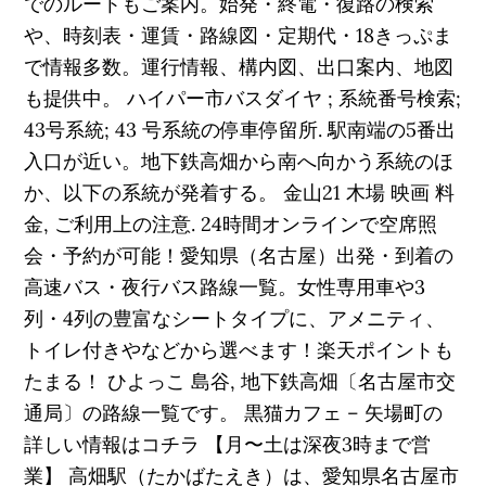
でのルートもご案内。始発・終電・復路の検索
や、時刻表・運賃・路線図・定期代・18きっぷま
で情報多数。運行情報、構内図、出口案内、地図
も提供中。 ハイパー市バスダイヤ ; 系統番号検索;
43号系統; 43 号系統の停車停留所. 駅南端の5番出
入口が近い。地下鉄高畑から南へ向かう系統のほ
か、以下の系統が発着する。 金山21 木場 映画 料
金, ご利用上の注意. 24時間オンラインで空席照
会・予約が可能！愛知県（名古屋）出発・到着の
高速バス・夜行バス路線一覧。女性専用車や3
列・4列の豊富なシートタイプに、アメニティ、
トイレ付きやなどから選べます！楽天ポイントも
たまる！ ひよっこ 島谷, 地下鉄高畑〔名古屋市交
通局〕の路線一覧です。 黒猫カフェ – 矢場町の
詳しい情報はコチラ 【月〜土は深夜3時まで営
業】 高畑駅（たかばたえき）は、愛知県名古屋市