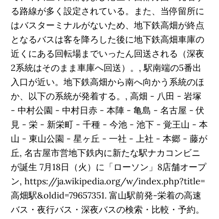
る路線が多く設定されている。また、当停留所に
はバスターミナルがないため、地下鉄高畑が終点
となるバスは客を降ろした後に地下鉄高畑車庫の
近くにある回転場までいったん回送される（深夜
2系統はそのまま車庫へ回送）。, 駅南端の5番出
入口が近い。地下鉄高畑から南へ向かう系統のほ
か、以下の系統が発着する。, 高畑 - 八田 - 岩塚
- 中村公園 - 中村日赤 - 本陣 - 亀島 - 名古屋 - 伏
見 - 栄 - 新栄町 - 千種 - 今池 - 池下 - 覚王山 - 本
山 - 東山公園 - 星ヶ丘 - 一社 - 上社 - 本郷 - 藤が
丘, 名古屋市営地下鉄内に新たな駅ナカコンビニ
が誕生 7月18日（火）に「ローソン」8店舗オープ
ン, https://ja.wikipedia.org/w/index.php?title=
高畑駅&oldid=79657351. 富山駅前発-栄着の高速
バス・夜行バス・深夜バスの検索・比較・予約。