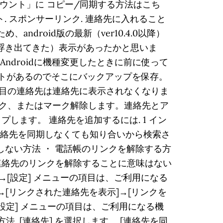
カウント」に コピー/同期する方法はこち
ント. スポンサーリンク. 連絡先に入れること
ndroid版の最新（ver10.4.0以降）
（浮き出てきた）表示があったかと思いま
らAndroidに機種変更したときに前に使って
ロットがあるのでそこにバックアップを保存。
1つ目の連絡先は連絡先に表示されなくなりま
をマーク、またはマーク解除します。連絡先とア
ます。 連絡先を追加するには. 1 イン
連絡先を同期しなくても知り合いから検索さ
しない方法 ・ 電話帳のリンクを解除する方
連絡先のリンクを解除することに意味はない
→[設定] メニューの項目は、ご利用になる
→[リンクされた連絡先を表示]→[リンクを
→[設定] メニューの項目は、ご利用になる機
 [連絡先] を選択します。 [連絡先を同