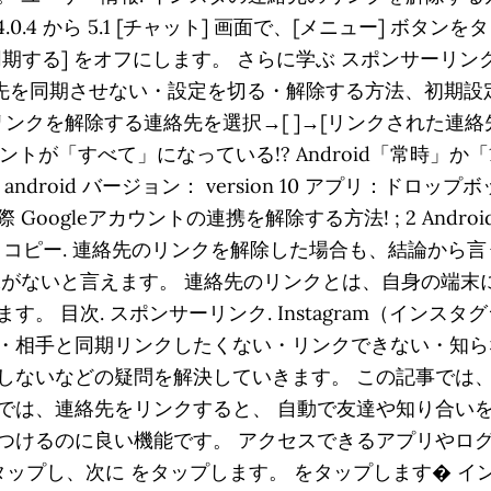
4.0.4 から 5.1 [チャット] 画面で、[メニュー] ボタ
期する] をオフにします。 さらに学ぶ スポンサーリン
絡先を同期させない・設定を切る・解除する方法、初期設
15. リンクを解除する連絡先を選択→[ ]→[リンクされた連
ントが「すべて」になっている!? Android「常時」か
） android バージョン： version 10 アプリ：ドロッ
oogleアカウントの連携を解除する方法! ; 2 And
Pocket LINE コピー. 連絡先のリンクを解除した場合も、
味がないと言えます。 連絡先のリンクとは、自身の端末
。 目次. スポンサーリンク. Instagram（イン
・相手と同期リンクしたくない・リンクできない・知ら
しないなどの疑問を解決していきます。 この記事では
では、連絡先をリンクすると、 自動で友達や知り合いを
つけるのに良い機能です。 アクセスできるアプリやロ
 をタップし、次に をタップします。 をタップします� 