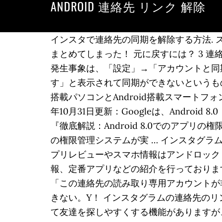
ANDROID 連絡先 リンク 解除
インスタで連絡先の同期を解除する方法. スポ
まとめてしまった！ 元に戻すには？ 3 連絡
発生事象は、「設定」→「アカウントと同期
す」と表示されて同期ができないというもの。 関
搭載パソコンとAndroid搭載スマートフ
年10月31日更新：Googleは、Andr
『徹底解説：Android 8.0でのアプリ
の権限管理システムが実 … インスタグ
プリレビューやスマホ情報はアンドロック 
報、定番アプリなどの紹介を行っておりま
「この連絡先の読み取り専用アカウントが
きない。Y！ インスタグラムの連絡先のリ
て友達を探しやすくする機能がありますが