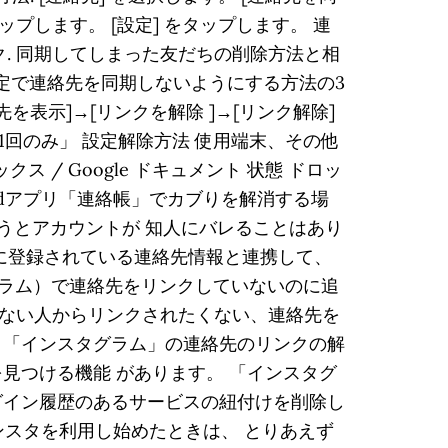
ンをタップします。 [設定] をタップします。 連
ク. 同期してしまった友だちの削除方法と相
定で連絡先を同期しないようにする方法の3
絡先を表示]→[リンクを解除 ]→[リンク解除]
「1回のみ」 設定解除方法 使用端末、その他
プボックス / Google ドキュメント 状態 ドロッ
roidアプリ「連絡帳」でカブりを解消する場
結論から言うとアカウントが 知人にバレることはあり
に登録されている連絡先情報と連携して、
スタグラム）で連絡先をリンクしていないのに追
ない人からリンクされたくない、連絡先を
、「インスタグラム」の連絡先のリンクの解
見つける機能 があります。 「インスタグ
グイン履歴のあるサービスの紐付けを削除し
インスタを利用し始めたときは、 とりあえず