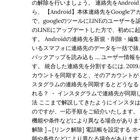
の解除を行いましょう。 連絡先をAndr
ら、 【Android】本体連絡先をGoogl
で、googleのツールにLINEのユーザーを
のLINEにアップデートした方で、初めに
す。 Androidの連絡先を新規・削除・編
いるスマフォに連絡先のデータを一括で抜き出
バックアップを読み込も … ユーザー情報
す。 統合した連絡先を分割するには. 20
カウントを同期すると、そのアカウントがリ
スタグラムの連絡先を同期するとどうなる？
れる？ ・ インスタグラムで連絡先が同期
法 ここまで解説してきたようにインスタ
のですが、一応手順をご紹介いたします。 ホ
機能や条件などにより異なる場合があります。
解除 ]→[リンク解除] 電話帳を設定する 
能や条件などにより異なる場合があります。 