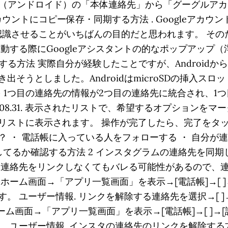
oid（アンドロイド）の「本体連絡先」から「グーグルア
eアカウントにコピー保存・同期する方法 . Googleアカウ
認識させることがいちばんの目的だと思われます。 そのため、a
起動する際にGoogleアシスタントの的なポップアップ
集する方法 実際自分が経験したことですが、Androidか
そうとしました。AndroidはmicroSDの挿入ス
を 1つ目の連絡先の情報が2つ目の連絡先に統合され、
19.08.31. 表示されたリストで、希望するオプション
ストに表示されます。 操作が完了したら、完了をタップし
 ・ 電話帳に入っている人をフォローする ・ 自分が
してるか確認する方法 2 インスタグラムの連絡先を同期
は連絡先をリンクしなくてもバレる可能性があるので、
ーム画面→「アプリ一覧画面」を表示→[電話帳]→[ ]
 ユーザー情報. リンクを解除する連絡先を選択→[ ]
ホーム画面→「アプリ一覧画面」を表示→[電話帳]→[ ]
ユーザー情報. インスタの連絡先のリンクを解除する方法.