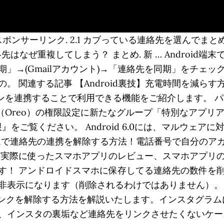
ンサーリンク. 2.1 カブっている連絡先を選んでまとめ
先はなぜ重複してしまう？ まとめ. 新 … Androi
」→(Gmailアカウント)→「連絡先を同期」をチェ
連する記事 【Android裏技】充電時間を減らす方法（アン
ォンを連携することで利用できる機能をご紹介します。 パソ
oid 8.0（Oreo）の権限設定に新たなグループ「特別な
の権限』をご覧ください。 Android 6.0には、マルウ
ラムで連絡先の連携を解除する方法！電話番号で自分のア
実際に使ったスマホアプリのレビュー、スマホアプリのお
す！ アンドロイドスマホに保存してる連絡先の数件を
非表示になります（削除されるわけではありません）。
ンクを解除する方法を解説いたします。インスタグラムに
、インスタの裏垢など連絡先をリンクさせたくないケー